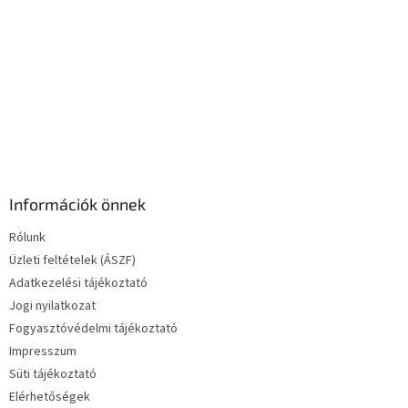
e
l
e
m
e
i
Információk önnek
Rólunk
Üzleti feltételek (ÁSZF)
Adatkezelési tájékoztató
Jogi nyilatkozat
Fogyasztóvédelmi tájékoztató
Impresszum
Süti tájékoztató
Elérhetőségek