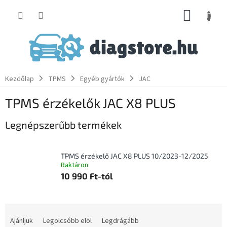
Ugrás
KOSÁR
a
fő
tartalomhoz
Kezdőlap
TPMS
Egyéb gyártók
JAC
TPMS érzékelők JAC X8 PLUS
Legnépszerűbb termékek
TPMS érzékelő JAC X8 PLUS 10/2023-12/2025
Raktáron
10 990 Ft-tól
T
e
Ajánljuk
Legolcsóbb elöl
Legdrágább