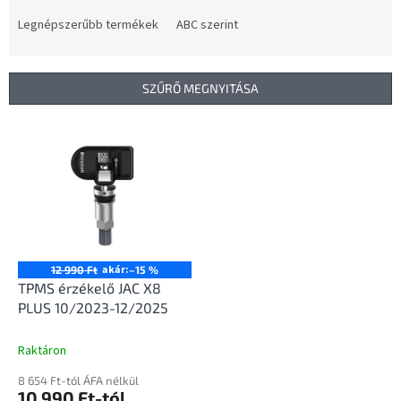
r
m
Legnépszerűbb termékek
ABC szerint
é
k
e
SZŰRŐ MEGNYITÁSA
k
r
T
e
e
n
r
d
m
e
é
z
k
é
e
s
k
akár:
12 990 Ft
–15 %
e
l
TPMS érzékelő JAC X8
i
PLUS 10/2023-12/2025
s
t
Raktáron
á
8 654 Ft-tól ÁFA nélkül
j
10 990 Ft-tól