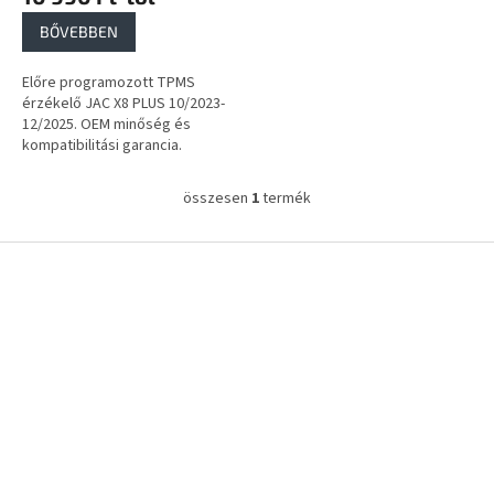
a
BŐVEBBEN
Előre programozott TPMS
érzékelő JAC X8 PLUS 10/2023-
12/2025. OEM minőség és
kompatibilitási garancia.
összesen
1
termék
L
i
s
L
t
á
a
b
i
l
r
é
á
c
n
y
í
t
á
s