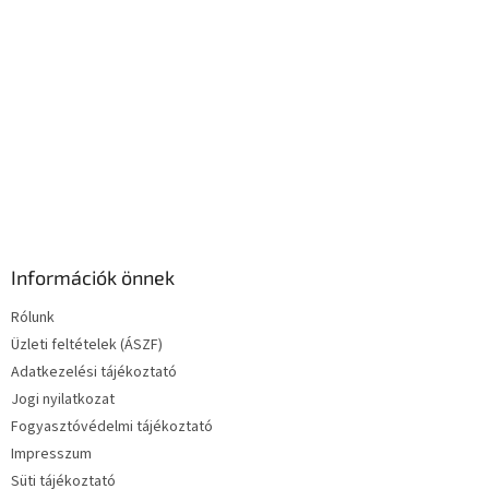
s
e
l
e
m
e
i
Információk önnek
Rólunk
Üzleti feltételek (ÁSZF)
Adatkezelési tájékoztató
Jogi nyilatkozat
Fogyasztóvédelmi tájékoztató
Impresszum
Süti tájékoztató