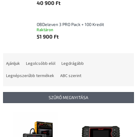
40 900 Ft
OBDeleven 3 PRO Pack + 100 Kredit
Raktáron
51 900 Ft
T
e
Ajánljuk
Legolcsóbb elöl
Legdrágább
r
m
Legnépszerűbb termékek
ABC szerint
é
k
e
SZŰRŐ MEGNYITÁSA
k
r
T
e
e
n
r
d
m