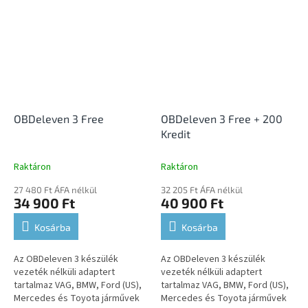
keresztül csatlakozhat vele
számítógéphez....
OBDeleven 3 Free
OBDeleven 3 Free + 200
Kredit
Raktáron
Raktáron
27 480 Ft ÁFA nélkül
32 205 Ft ÁFA nélkül
34 900 Ft
40 900 Ft
Kosárba
Kosárba
Az OBDeleven 3 készülék
Az OBDeleven 3 készülék
vezeték nélküli adaptert
vezeték nélküli adaptert
tartalmaz VAG, BMW, Ford (US),
tartalmaz VAG, BMW, Ford (US),
Mercedes és Toyota járművek
Mercedes és Toyota járművek