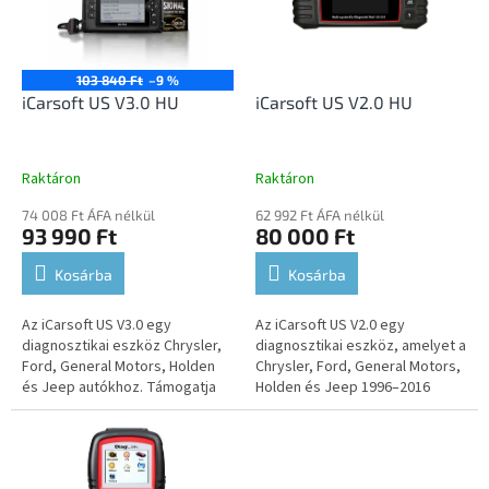
e
é
z
k
é
e
s
k
103 840 Ft
–9 %
e
l
iCarsoft US V3.0 HU
iCarsoft US V2.0 HU
i
s
t
Raktáron
Raktáron
á
74 008 Ft ÁFA nélkül
62 992 Ft ÁFA nélkül
j
93 990 Ft
80 000 Ft
a
Kosárba
Kosárba
Az iCarsoft US V3.0 egy
Az iCarsoft US V2.0 egy
diagnosztikai eszköz Chrysler,
diagnosztikai eszköz, amelyet a
Ford, General Motors, Holden
Chrysler, Ford, General Motors,
és Jeep autókhoz. Támogatja
Holden és Jeep 1996–2016
az összes vezérlőegység
között gyártott modelljeihez
diagnosztikáját, lehetővé téve
terveztek. Támogatja az
a...
összes...