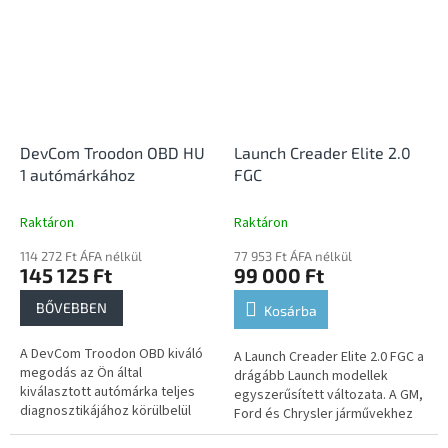
DevCom Troodon OBD HU
Launch Creader Elite 2.0
1 autómárkához
FGC
Raktáron
Raktáron
114 272 Ft ÁFA nélkül
77 953 Ft ÁFA nélkül
145 125 Ft
99 000 Ft
BŐVEBBEN
Kosárba
A DevCom Troodon OBD kiváló
A Launch Creader Elite 2.0 FGC a
megodás az Ön által
drágább Launch modellek
kiválasztott autómárka teljes
egyszerűsített változata. A GM,
diagnosztikájához körülbelül
Ford és Chrysler járművekhez
2006 óta. USB-n vagy WiFi-n
volt tervezve.