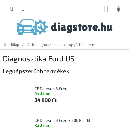
Ugrás
KOSÁR
a
fő
tartalomhoz
Kezdőlap
Autódiagnosztika az autógyártó szerint
Diagnosztika Ford US
Legnépszerűbb termékek
OBDeleven 3 Free
Raktáron
34 900 Ft
OBDeleven 3 Free + 200 Kredit
Raktáron