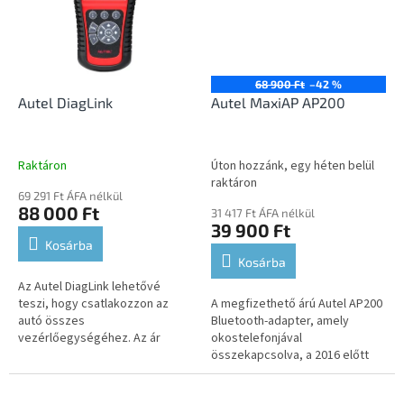
68 900 Ft
–42 %
Autel DiagLink
Autel MaxiAP AP200
Raktáron
Úton hozzánk, egy héten belül
raktáron
69 291 Ft ÁFA nélkül
88 000 Ft
31 417 Ft ÁFA nélkül
39 900 Ft
Kosárba
Kosárba
Az Autel DiagLink lehetővé
teszi, hogy csatlakozzon az
A megfizethető árú Autel AP200
autó összes
Bluetooth-adapter, amely
vezérlőegységéhez. Az ár
okostelefonjával
alapban egy márkát támogat,
összekapcsolva, a 2016 előtt
más márkák felár ellenében
gyártott járművekhez az összes
elérhetők.
egységdiagnosztikai és fejlett...