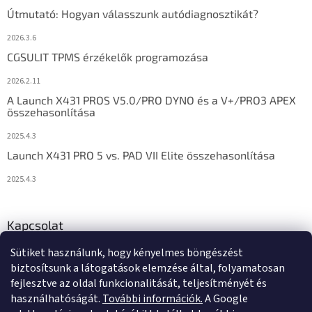
Útmutató: Hogyan válasszunk autódiagnosztikát?
2026.3.6
CGSULIT TPMS érzékelők programozása
2026.2.11
A Launch X431 PROS V5.0/PRO DYNO és a V+/PRO3 APEX
összehasonlítása
2025.4.3
Launch X431 PRO 5 vs. PAD VII Elite összehasonlítása
2025.4.3
Kapcsolat
Sütiket használunk, hogy kényelmes böngészést
info
@
diagstore.hu
biztosítsunk a látogatások elemzése által, folyamatosan
fejlesztve az oldal funkcionalitását, teljesítményét és
használhatóságát.
További információk.
A Google