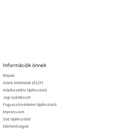
e
l
e
m
e
i
Információk önnek
Rólunk
Üzleti feltételek (ÁSZF)
Adatkezelési tájékoztató
Jogi nyilatkozat
Fogyasztóvédelmi tájékoztató
Impresszum
Süti tájékoztató
Elérhetőségek