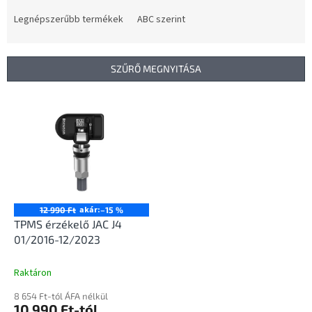
r
m
Legnépszerűbb termékek
ABC szerint
é
k
e
SZŰRŐ MEGNYITÁSA
k
r
T
e
e
n
r
d
m
e
é
z
k
é
e
s
k
akár:
12 990 Ft
–15 %
e
l
TPMS érzékelő JAC J4
i
01/2016-12/2023
s
t
Raktáron
á
8 654 Ft-tól ÁFA nélkül
j
10 990 Ft-tól