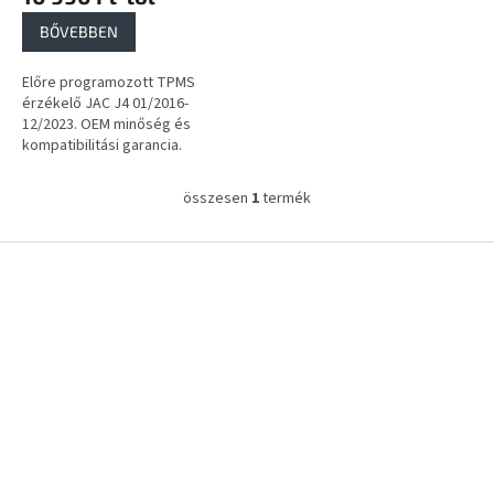
a
BŐVEBBEN
Előre programozott TPMS
érzékelő JAC J4 01/2016-
12/2023. OEM minőség és
kompatibilitási garancia.
összesen
1
termék
L
i
s
L
t
á
a
b
i
l
r
é
á
c
n
y
í
t
á
s