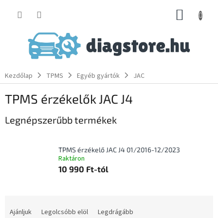
Ugrás
KOSÁR
a
fő
tartalomhoz
Kezdőlap
TPMS
Egyéb gyártók
JAC
TPMS érzékelők JAC J4
Legnépszerűbb termékek
TPMS érzékelő JAC J4 01/2016-12/2023
Raktáron
10 990 Ft-tól
T
e
Ajánljuk
Legolcsóbb elöl
Legdrágább