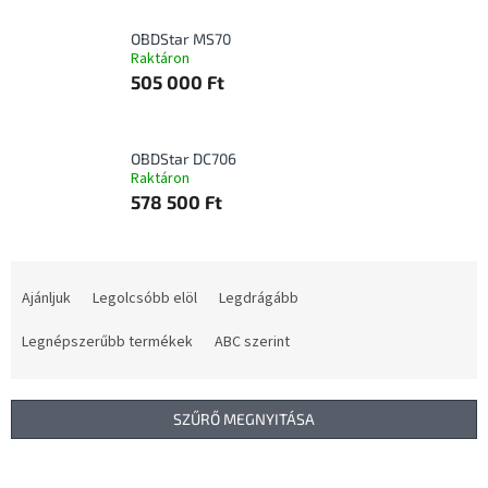
OBDStar MS70
Raktáron
505 000 Ft
OBDStar DC706
Raktáron
578 500 Ft
T
e
Ajánljuk
Legolcsóbb elöl
Legdrágább
r
m
Legnépszerűbb termékek
ABC szerint
é
k
e
SZŰRŐ MEGNYITÁSA
k
r
T