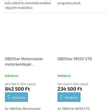
kulcsokkal és immobilizerekkel
programozását.
végzett munkához.
Személygépjárművek és
motorkerékpárok támogatására
egyaránt alkalmas.
OBDStar Motomaster
OBDStar MS50 STD
motorkerékpár
diagnosztika
Raktáron
Raktáron
663 386 Ft ÁFA nélkül
184 646 Ft ÁFA nélkül
842 500 Ft
234 500 Ft
Kosárba
Kosárba
Az OBDStar Motomaster
Az OBDStar MS50 STD