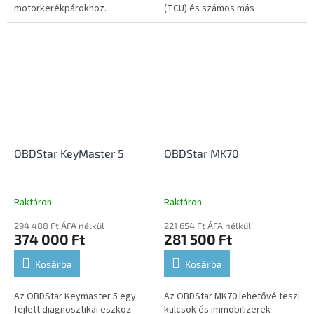
motorkerékpárokhoz.
(TCU) és számos más
vezérlőegység flashelését
több tucat különböző gyártó
járműveiben.
OBDStar KeyMaster 5
OBDStar MK70
Raktáron
Raktáron
294 488 Ft ÁFA nélkül
221 654 Ft ÁFA nélkül
374 000 Ft
281 500 Ft
Kosárba
Kosárba
Az OBDStar Keymaster 5 egy
Az OBDStar MK70 lehetővé teszi
fejlett diagnosztikai eszköz
kulcsok és immobilizerek