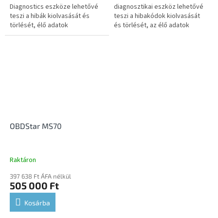
Diagnostics eszköze lehetővé
diagnosztikai eszköz lehetővé
teszi a hibák kiolvasását és
teszi a hibakódok kiolvasását
törlését, élő adatok
és törlését, az élő adatok
megjelenítését,
megjelenítését,
szervizfunkciók végrehajtását,
szervizfunkciók végrehajtását,
kódolást, testreszabást...
valamint kódolási és...
OBDStar MS70
Raktáron
397 638 Ft ÁFA nélkül
505 000 Ft
Kosárba