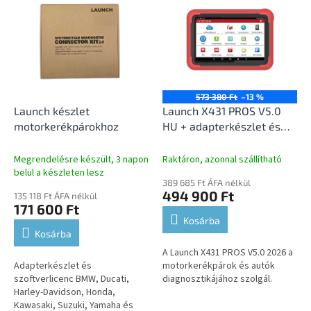
e
e
n
r
d
m
e
é
z
k
é
e
s
k
573 380 Ft
–13 %
e
l
Launch készlet
Launch X431 PROS V5.0
i
motorkerékpárokhoz
HU + adapterkészlet és
s
szoftver
t
motorkerékpárokhoz
Megrendelésre készült, 3 napon
Raktáron, azonnal szállítható
á
belül a készleten lesz
389 685 Ft ÁFA nélkül
j
494 900 Ft
135 118 Ft ÁFA nélkül
a
171 600 Ft
Kosárba
Kosárba
A Launch X431 PROS V5.0 2026 a
Adapterkészlet és
motorkerékpárok és autók
szoftverlicenc BMW, Ducati,
diagnosztikájához szolgál.
Harley-Davidson, Honda,
Kawasaki, Suzuki, Yamaha és