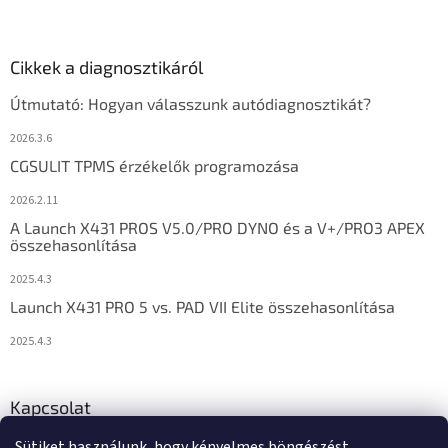
Cikkek a diagnosztikáról
Útmutató: Hogyan válasszunk autódiagnosztikát?
2026.3.6
CGSULIT TPMS érzékelők programozása
2026.2.11
A Launch X431 PROS V5.0/PRO DYNO és a V+/PRO3 APEX
összehasonlítása
2025.4.3
Launch X431 PRO 5 vs. PAD VII Elite összehasonlítása
2025.4.3
Kapcsolat
Sütiket használunk, hogy kényelmes böngészést