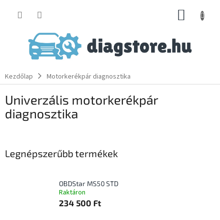
Ugrás
KOSÁR
a
fő
tartalomhoz
Kezdőlap
Motorkerékpár diagnosztika
Univerzális motorkerékpár
diagnosztika
Legnépszerűbb termékek
OBDStar MS50 STD
Raktáron
234 500 Ft