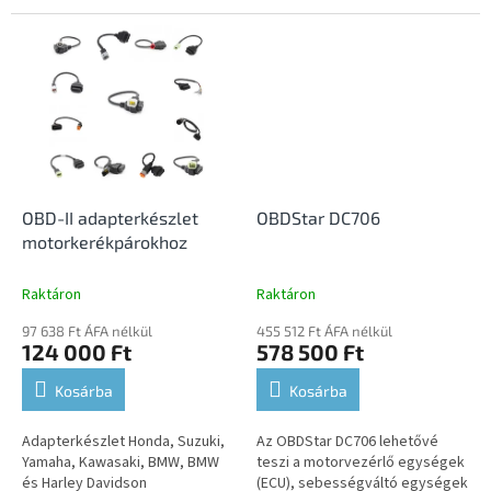
más motorkerékpár-márkákhoz.
OBD-II adapterkészlet
OBDStar DC706
motorkerékpárokhoz
Raktáron
Raktáron
97 638 Ft ÁFA nélkül
455 512 Ft ÁFA nélkül
124 000 Ft
578 500 Ft
Kosárba
Kosárba
Adapterkészlet Honda, Suzuki,
Az OBDStar DC706 lehetővé
Yamaha, Kawasaki, BMW, BMW
teszi a motorvezérlő egységek
és Harley Davidson
(ECU), sebességváltó egységek