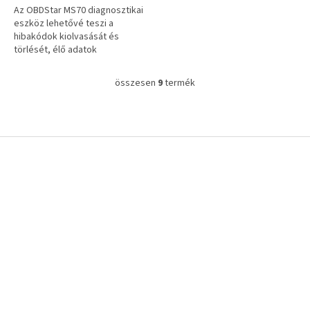
Az OBDStar MS70 diagnosztikai
eszköz lehetővé teszi a
hibakódok kiolvasását és
törlését, élő adatok
megjelenítését,
szervizfunkciók végrehajtását,
összesen
9
termék
L
valamint kódolási és...
i
s
t
a
L
i
á
r
b
á
l
n
é
y
c
í
t
á
s
e
l
e