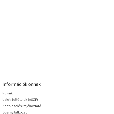
y
í
t
á
s
e
l
e
m
e
i
Információk önnek
Rólunk
Üzleti feltételek (ÁSZF)
Adatkezelési tájékoztató
Jogi nyilatkozat