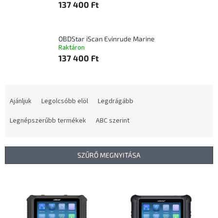
137 400 Ft
OBDStar iScan Evinrude Marine
Raktáron
137 400 Ft
T
e
Ajánljuk
Legolcsóbb elöl
Legdrágább
r
m
Legnépszerűbb termékek
ABC szerint
é
k
e
SZŰRŐ MEGNYITÁSA
k
r
T
e
e
n
r
d
m