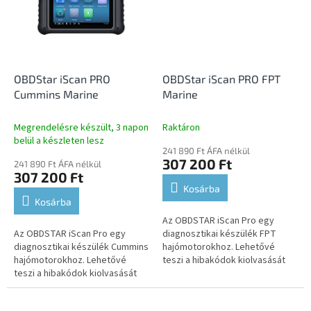
OBDStar iScan PRO
OBDStar iScan PRO FPT
Cummins Marine
Marine
Megrendelésre készült, 3 napon
Raktáron
belül a készleten lesz
241 890 Ft ÁFA nélkül
307 200 Ft
241 890 Ft ÁFA nélkül
307 200 Ft
Kosárba
Kosárba
Az OBDSTAR iScan Pro egy
Az OBDSTAR iScan Pro egy
diagnosztikai készülék FPT
diagnosztikai készülék Cummins
hajómotorokhoz. Lehetővé
hajómotorokhoz. Lehetővé
teszi a hibakódok kiolvasását
teszi a hibakódok kiolvasását
és törlését, az élő adatok
és törlését, az élő adatok
megjelenítését, a működtető
megjelenítését, a működtető
elemek...