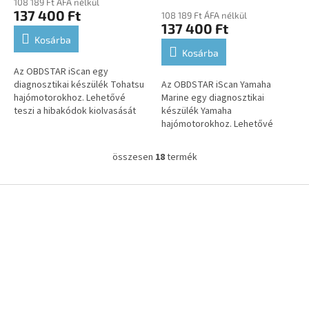
108 189 Ft ÁFA nélkül
137 400 Ft
108 189 Ft ÁFA nélkül
137 400 Ft
Kosárba
Kosárba
Az OBDSTAR iScan egy
diagnosztikai készülék Tohatsu
Az OBDSTAR iScan Yamaha
hajómotorokhoz. Lehetővé
Marine egy diagnosztikai
teszi a hibakódok kiolvasását
készülék Yamaha
és törlését, az élő adatok
hajómotorokhoz. Lehetővé
megjelenítését, a működtető
teszi a hibakódok kiolvasását
elemek...
és törlését, az élő adatok
összesen
18
termék
L
megjelenítését, a...
i
s
L
t
á
a
b
i
l
r
é
á
c
n
y
í
t