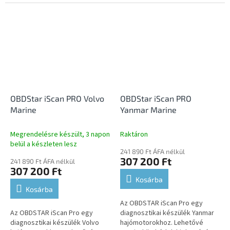
megjelenítését, a működtető
teszi a hibakódok kiolvasását
elemek...
és törlését, az élő adatok
megjelenítését, a működtető...
OBDStar iScan PRO Volvo
OBDStar iScan PRO
Marine
Yanmar Marine
Megrendelésre készült, 3 napon
Raktáron
belül a készleten lesz
241 890 Ft ÁFA nélkül
307 200 Ft
241 890 Ft ÁFA nélkül
307 200 Ft
Kosárba
Kosárba
Az OBDSTAR iScan Pro egy
Az OBDSTAR iScan Pro egy
diagnosztikai készülék Yanmar
diagnosztikai készülék Volvo
hajómotorokhoz. Lehetővé