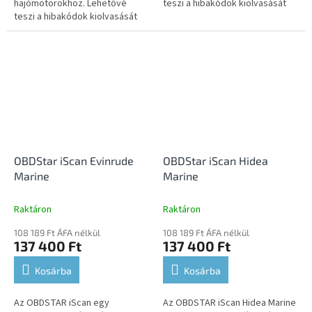
hajómotorokhoz. Lehetővé
teszi a hibakódok kiolvasását
teszi a hibakódok kiolvasását
és törlését, az élő adatok
és törlését, az élő adatok
megjelenítését, a működtető
megjelenítését, a működtető
elemek...
elemek...
OBDStar iScan Evinrude
OBDStar iScan Hidea
Marine
Marine
Raktáron
Raktáron
108 189 Ft ÁFA nélkül
108 189 Ft ÁFA nélkül
137 400 Ft
137 400 Ft
Kosárba
Kosárba
Az OBDSTAR iScan egy
Az OBDSTAR iScan Hidea Marine