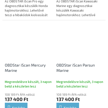
Az OBDSTAR iScan Pro egy
Az OBDSTAR iScan Kawasaki
diagnosztikai készülék Honda
Marine egy diagnosztikai
hajómotorokhoz. Lehetővé
készülék Kawasaki
teszi a hibakódok kiolvasását
hajómotorokhoz. Lehetővé
és törlését, az élő adatok
teszi a hibakódok kiolvasását
megjelenítését, a működtető
és törlését, az élő adatok
elemek...
megjelenítését, a...
OBDStar iScan Mercury
OBDStar iScan Parsun
Marine
Marine
Megrendelésre készült, 3 napon
Megrendelésre készült, 3 napon
belül a készleten lesz
belül a készleten lesz
108 189 Ft ÁFA nélkül
108 189 Ft ÁFA nélkül
137 400 Ft
137 400 Ft
Kosárba
Kosárba