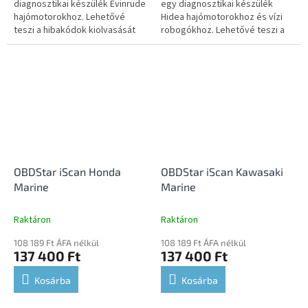
diagnosztikai készülék Evinrude
egy diagnosztikai készülék
hajómotorokhoz. Lehetővé
Hidea hajómotorokhoz és vízi
teszi a hibakódok kiolvasását
robogókhoz. Lehetővé teszi a
és törlését, az élő adatok
hibakódok kiolvasását és
megjelenítését, a működtető
törlését, az élő adatok...
elemek...
OBDStar iScan Honda
OBDStar iScan Kawasaki
Marine
Marine
Raktáron
Raktáron
108 189 Ft ÁFA nélkül
108 189 Ft ÁFA nélkül
137 400 Ft
137 400 Ft
Kosárba
Kosárba