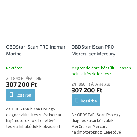
elemek...
OBDStar iScan PRO Indmar
OBDStar iScan PRO
Marine
Mercruiser Mercury
Marine
Raktáron
Megrendelésre készült, 3 napon
belül a készleten lesz
241 890 Ft ÁFA nélkül
307 200 Ft
241 890 Ft ÁFA nélkül
307 200 Ft
Kosárba
Kosárba
Az OBDSTAR iScan Pro egy
diagnosztikai készülék Indmar
Az OBDSTAR iScan Pro egy
hajómotorokhoz. Lehetővé
diagnosztikai készülék
teszi a hibakódok kiolvasását
MerCruiser Mercury
és törlését, az élő adatok
hajómotorokhoz. Lehetővé