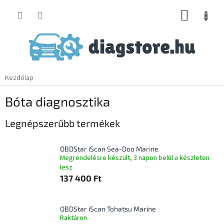
Ugrás
KOSÁR
a
fő
tartalomhoz
Kezdőlap
Bóta diagnosztika
Legnépszerűbb termékek
OBDStar iScan Sea-Doo Marine
Megrendelésre készült, 3 napon belül a készleten
lesz
137 400 Ft
OBDStar iScan Tohatsu Marine
Raktáron