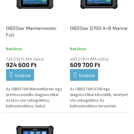
e
é
z
k
é
e
s
k
e
l
OBDStar Marinemaster
OBDStar D700 A+B Marine
i
Full
s
t
Raktáron
Raktáron
á
728 032 Ft ÁFA nélkül
480 079 Ft ÁFA nélkül
j
924 600 Ft
609 700 Ft
a
Kosárba
Kosárba
Az OBDSTAR MarineMaster egy
Az OBDSTAR D700 egy
professzionális diagnosztikai
diagnosztikai készülék, amelyet
eszköz vízi robogókhoz,
vízi robogókhoz és
külmotorokhoz, belső
külmotorokhoz terveztek.
hajómotorokhoz és egyéb
Teljes körű diagnosztikai és
hajózási berendezésekhez.
szervizfunkciókat kínál,
Teljes körű...
intelligens automatikus...