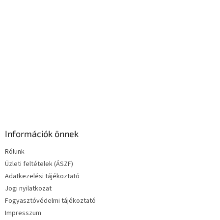
á
s
e
l
e
m
e
i
Információk önnek
Rólunk
Üzleti feltételek (ÁSZF)
Adatkezelési tájékoztató
Jogi nyilatkozat
Fogyasztóvédelmi tájékoztató
Impresszum