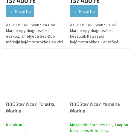
137 400 Ft
137 400 Ft
Kosárba
Kosárba
Az OBDSTAR iScan Sea-Doo
Az OBDSTAR iScan Suzuki
Marine egy diagnosztikai
Marine egy diagnosztikai
eszköz, amelyet a Sea-Doo
készülék Kawasaki
márkájú hajómotorokhoz és vízi
hajómotorokhoz. Lehetővé
motoros szánokhoz
teszi a hibakódok kiolvasását
fejlesztettek ki. Hibaüzenetek
és törlését, az élő adatok
kiolvasását és...
megjelenítését, a...
OBDStar iScan Tohatsu
OBDStar iScan Yamaha
Marine
Marine
Raktáron
Megrendelésre készült, 3 napon
belül a készleten lesz