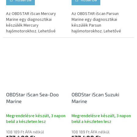
Az OBDSTAR iScan Mercury
Az OBDSTAR iScan Parsun
Marine egy diagnosztikai
Marine egy diagnosztikai
készülék Mercury
készülék Parsun
hajómotorokhoz. Lehetővé
hajómotorokhoz. Lehetővé
teszi a hibakódok kiolvasását
teszi a hibakódok kiolvasását
és törlését, az élő adatok
és törlését, az élő adatok
megjelenítését, a...
megjelenítését, a...
OBDStar iScan Sea-Doo
OBDStar iScan Suzuki
Marine
Marine
Megrendelésre készült, 3 napon
Megrendelésre készült, 3 napon
belül a készleten lesz
belül a készleten lesz
108 189 Ft ÁFA nélkül
108 189 Ft ÁFA nélkül