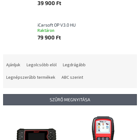
39 900 Ft
iCarsoft OP V3.0 HU
Raktáron
79 900 Ft
T
e
Ajánljuk
Legolcsóbb elöl
Legdrágább
r
m
Legnépszerűbb termékek
ABC szerint
é
k
e
SZŰRŐ MEGNYITÁSA
k
r
T
e
e
n
r
d
m