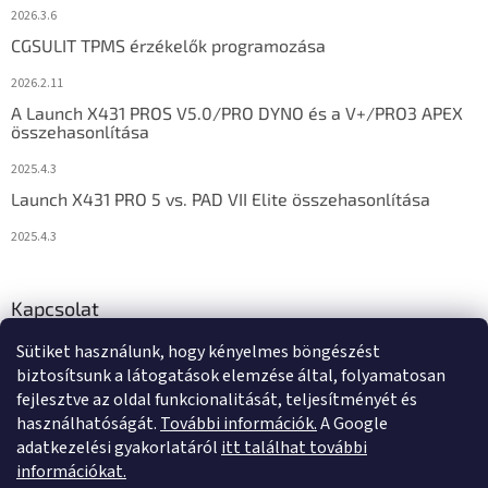
2026.3.6
CGSULIT TPMS érzékelők programozása
2026.2.11
A Launch X431 PROS V5.0/PRO DYNO és a V+/PRO3 APEX
összehasonlítása
2025.4.3
Launch X431 PRO 5 vs. PAD VII Elite összehasonlítása
2025.4.3
Kapcsolat
Sütiket használunk, hogy kényelmes böngészést
info
@
diagstore.hu
biztosítsunk a látogatások elemzése által, folyamatosan
fejlesztve az oldal funkcionalitását, teljesítményét és
használhatóságát.
További információk.
A Google
adatkezelési gyakorlatáról
itt találhat további
információkat.