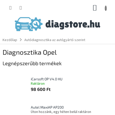
Ugrás
KOSÁR
a
fő
tartalomhoz
Kezdőlap
Autódiagnosztika az autógyártó szerint
Diagnosztika Opel
Legnépszerűbb termékek
iCarsoft OP V4.0 HU
Raktáron
98 600 Ft
Autel MaxiAP AP200
Úton hozzánk, egy héten belül raktáron