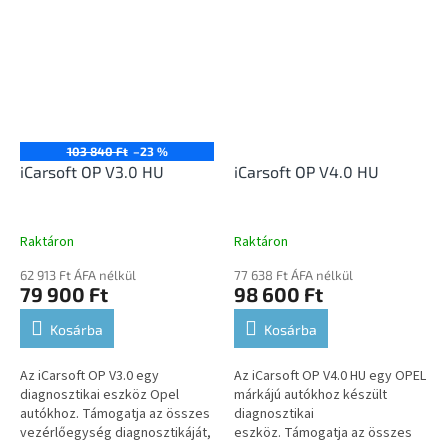
számítógéphez....
egységdiagnosztikai és fejlett...
103 840 Ft
–23 %
iCarsoft OP V3.0 HU
iCarsoft OP V4.0 HU
Raktáron
Raktáron
62 913 Ft ÁFA nélkül
77 638 Ft ÁFA nélkül
79 900 Ft
98 600 Ft
Kosárba
Kosárba
Az iCarsoft OP V3.0 egy
Az iCarsoft OP V4.0 HU egy OPEL
diagnosztikai eszköz Opel
márkájú autókhoz készült
autókhoz. Támogatja az összes
diagnosztikai
vezérlőegység diagnosztikáját,
eszköz. Támogatja az összes