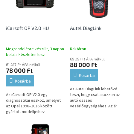
e
é
z
k
é
e
s
k
e
l
iCarsoft OP V2.0 HU
Autel DiagLink
i
s
t
Megrendelésre készült, 3 napon
Raktáron
á
belül a készleten lesz
69 291 Ft ÁFA nélkül
j
88 000 Ft
61 417 Ft ÁFA nélkül
a
78 000 Ft
Kosárba
Kosárba
Az Autel DiagLink lehetővé
Az iCarsoft OP V2.0 egy
teszi, hogy csatlakozzon az
diagnosztikai eszköz, amelyet
autó összes
az Opel 1996–2016 között
vezérlőegységéhez. Az ár
gyártott modelljeihez
alapban egy márkát támogat,
terveztek. Támogatja az összes
más márkák felár ellenében
vezérlőegység diagnosztikáját,
elérhetők.
lehetővé téve...