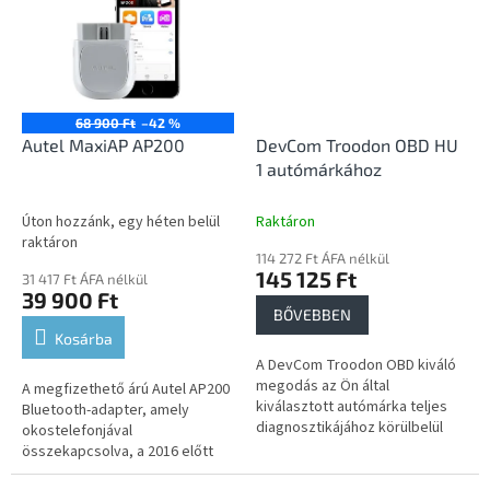
68 900 Ft
–42 %
Autel MaxiAP AP200
DevCom Troodon OBD HU
1 autómárkához
Úton hozzánk, egy héten belül
Raktáron
raktáron
114 272 Ft ÁFA nélkül
145 125 Ft
31 417 Ft ÁFA nélkül
39 900 Ft
BŐVEBBEN
Kosárba
A DevCom Troodon OBD kiváló
megodás az Ön által
A megfizethető árú Autel AP200
kiválasztott autómárka teljes
Bluetooth-adapter, amely
diagnosztikájához körülbelül
okostelefonjával
2006 óta. USB-n vagy WiFi-n
összekapcsolva, a 2016 előtt
keresztül csatlakozhat vele
gyártott járművekhez az összes