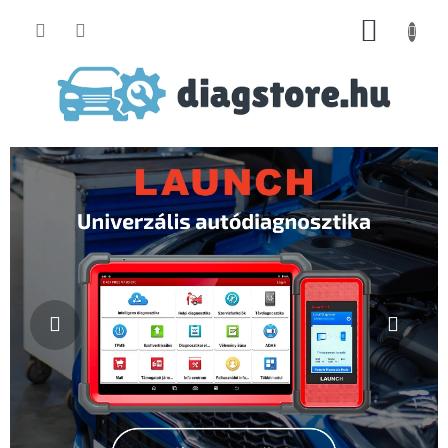
Ugrás
KOSÁR
a
fő
tartalomhoz
Előző
Köve