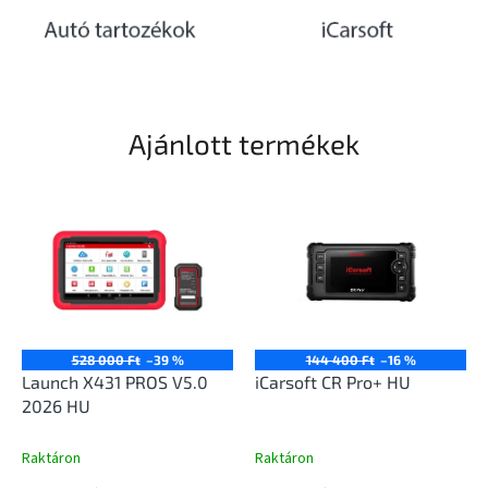
Ajánlott termékek
528 000 Ft
–39 %
144 400 Ft
–16 %
Launch X431 PROS V5.0
iCarsoft CR Pro+ HU
2026 HU
Raktáron
Raktáron