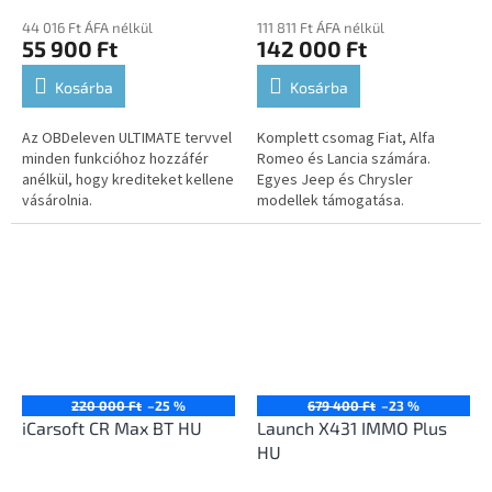
44 016 Ft ÁFA nélkül
111 811 Ft ÁFA nélkül
55 900 Ft
142 000 Ft
Kosárba
Kosárba
Az OBDeleven ULTIMATE tervvel
Komplett csomag Fiat, Alfa
minden funkcióhoz hozzáfér
Romeo és Lancia számára.
anélkül, hogy krediteket kellene
Egyes Jeep és Chrysler
vásárolnia.
modellek támogatása.
220 000 Ft
–25 %
679 400 Ft
–23 %
iCarsoft CR Max BT HU
Launch X431 IMMO Plus
HU