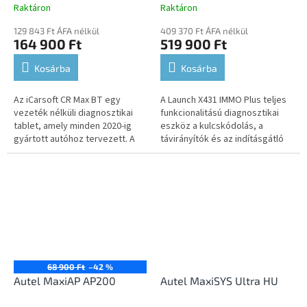
Raktáron
Raktáron
129 843 Ft ÁFA nélkül
409 370 Ft ÁFA nélkül
164 900 Ft
519 900 Ft
Kosárba
Kosárba
Az iCarsoft CR Max BT egy
A Launch X431 IMMO Plus teljes
vezeték nélküli diagnosztikai
funkcionalitású diagnosztikai
tablet, amely minden 2020-ig
eszköz a kulcskódolás, a
gyártott autóhoz tervezett. A
távirányítók és az indításgátló
készülék magyar nyelvre
működésének kiterjesztett
állítható be a menüben.
támogatásával. A készülék...
68 900 Ft
–42 %
Autel MaxiAP AP200
Autel MaxiSYS Ultra HU