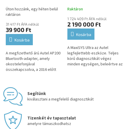
Úton hozzánk, egy héten belül
Raktáron
raktáron
1 724 409 Ft ÁFA nélkül
2 190 000 Ft
31 417 Ft ÁFA nélkül
39 900 Ft
Kosárba
Kosárba
A MaxiSYS Ultra az Autel
A megfizethető árú Autel AP200
legfejlettebb eszköze. Teljes
Bluetooth-adapter, amely
körű diagnosztikát végez
okostelefonjával
minden egységen, beleértve az
összekapcsolva, a 2016 előtt
aktuátor teszteket, a kódolást,
gyártott járművekhez az összes
az online kódolást és a...
egységdiagnosztikai és fejlett...
Segítünk
kiválasztani a megfelelő diagnosztikát
Tizenkét év tapasztalat
amelyre támaszkodhatsz