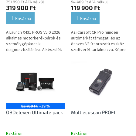
251 890 Ft ÁFA nélkül
94 409 Ft ÁFA nélkül
319 900 Ft
119 900 Ft
Kosárba
Kosárba
A Launch X431 PROS V5.0 2026
Az iCarsoft CR Pro minden
alkalmas motorkerékpárok és
autómárkát támogat, és az
személygépkocsik
összes V3.0 sorozatú eszköz
diagnosztizálására. A készülék
szoftverét tartalmazza. Képes
támogatja a magyar nyelvet.
bármilyen autóegység
diagnosztikájára, hibakódok
olvasására és...
92 700 Ft
–39 %
OBDeleven Ultimate pack
Multiecuscan PROFI
Raktáron
Raktáron