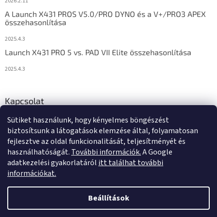
2026.2.11
A Launch X431 PROS V5.0/PRO DYNO és a V+/PRO3 APEX
összehasonlítása
2025.4.3
Launch X431 PRO 5 vs. PAD VII Elite összehasonlítása
2025.4.3
Kapcsolat
Sütiket használunk, hogy kényelmes böngészést
info
@
diagstore.hu
biztosítsunk a látogatások elemzése által, folyamatosan
fejlesztve az oldal funkcionalitását, teljesítményét és
használhatóságát.
További információk.
A Google
adatkezelési gyakorlatáról
itt találhat további
információkat.
Shoptet készítette
Beállítások