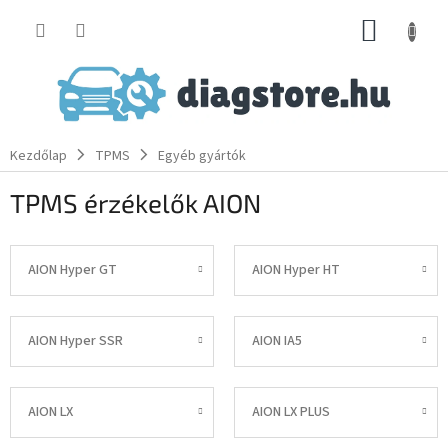
Ugrás
KOSÁR
a
fő
tartalomhoz
Kezdőlap
TPMS
Egyéb gyártók
TPMS érzékelők AION
AION Hyper GT
AION Hyper HT
AION Hyper SSR
AION IA5
AION LX
AION LX PLUS