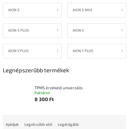
AION S
AION S MAX
AION S PLUS
AION V
AION V PLUS
AION Y PLUS
Legnépszerűbb termékek
TPMS érzékelő univerzális
Raktáron
8 300 Ft
T
e
Ajánljuk
Legolcsóbb elöl
Legdrágább