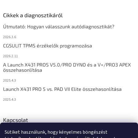
Cikkek a diagnosztikáról
Útmutató: Hogyan válasszunk autódiagnosztikát?
2026.3.6
CGSULIT TPMS érzékelők programozása
2026.2.11
A Launch X431 PROS V5.0/PRO DYNO és a V+/PRO3 APEX
összehasonlítása
2025.4.3
Launch X431 PRO 5 vs. PAD VII Elite összehasonlítása
2025.4.3
Kapcsolat
Sütiket használunk, hogy kényelmes böngészést
info
@
diagstore.hu