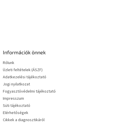
e
m
e
i
Információk önnek
Rólunk
Üzleti feltételek (ÁSZF)
Adatkezelési tájékoztató
Jogi nyilatkozat
Fogyasztóvédelmi tájékoztató
Impresszum
Süti tájékoztató
Elérhetőségek
Cikkek a diagnosztikáról