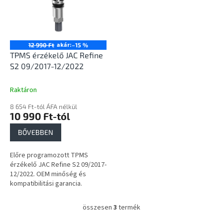
akár:
12 990 Ft
–15 %
TPMS érzékelő JAC Refine
S2 09/2017-12/2022
Raktáron
8 654 Ft-tól ÁFA nélkül
10 990 Ft-tól
BŐVEBBEN
Előre programozott TPMS
érzékelő JAC Refine S2 09/2017-
12/2022. OEM minőség és
kompatibilitási garancia.
összesen
3
termék
L
i