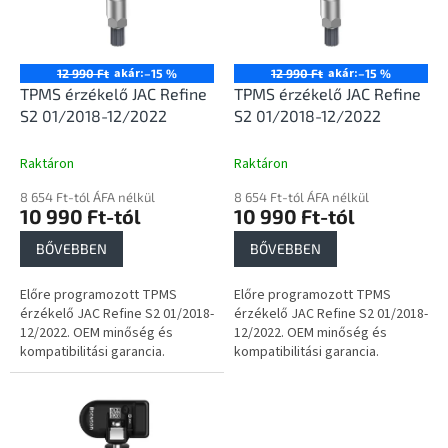
e
é
z
k
é
e
s
k
akár:
akár:
12 990 Ft
–15 %
12 990 Ft
–15 %
e
l
TPMS érzékelő JAC Refine
TPMS érzékelő JAC Refine
i
S2 01/2018-12/2022
S2 01/2018-12/2022
s
t
Raktáron
Raktáron
á
8 654 Ft-tól ÁFA nélkül
8 654 Ft-tól ÁFA nélkül
j
10 990 Ft-tól
10 990 Ft-tól
a
BŐVEBBEN
BŐVEBBEN
Előre programozott TPMS
Előre programozott TPMS
érzékelő JAC Refine S2 01/2018-
érzékelő JAC Refine S2 01/2018-
12/2022. OEM minőség és
12/2022. OEM minőség és
kompatibilitási garancia.
kompatibilitási garancia.