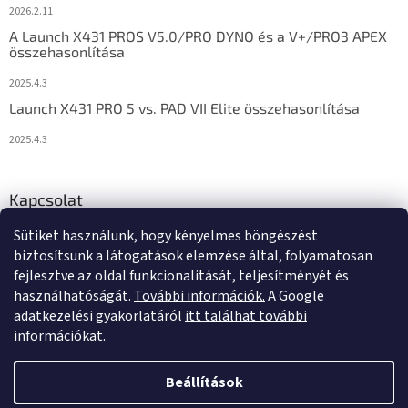
2026.2.11
A Launch X431 PROS V5.0/PRO DYNO és a V+/PRO3 APEX
összehasonlítása
2025.4.3
Launch X431 PRO 5 vs. PAD VII Elite összehasonlítása
2025.4.3
Kapcsolat
Sütiket használunk, hogy kényelmes böngészést
info
@
diagstore.hu
biztosítsunk a látogatások elemzése által, folyamatosan
fejlesztve az oldal funkcionalitását, teljesítményét és
használhatóságát.
További információk.
A Google
adatkezelési gyakorlatáról
itt találhat további
információkat.
Shoptet készítette
Beállítások