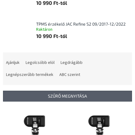
10 990 Ft-tól
TPMS érzékelő JAC Refine S2 09/2017-12/2022
Raktáron
10 990 Ft-tól
T
e
Ajánljuk
Legolcsóbb elöl
Legdrágább
r
m
Legnépszerűbb termékek
ABC szerint
é
k
e
SZŰRŐ MEGNYITÁSA
k
r
T
e
e
n
r
d
m