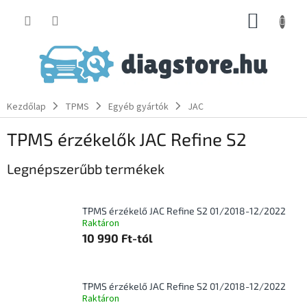
Ugrás
KOSÁR
a
fő
tartalomhoz
Kezdőlap
TPMS
Egyéb gyártók
JAC
TPMS érzékelők JAC Refine S2
Legnépszerűbb termékek
TPMS érzékelő JAC Refine S2 01/2018-12/2022
Raktáron
10 990 Ft-tól
TPMS érzékelő JAC Refine S2 01/2018-12/2022
Raktáron