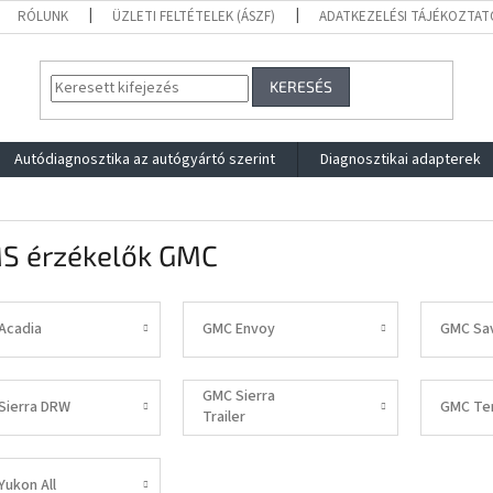
RÓLUNK
ÜZLETI FELTÉTELEK (ÁSZF)
ADATKEZELÉSI TÁJÉKOZTAT
KERESÉS
Autódiagnosztika az autógyártó szerint
Diagnosztikai adapterek
S érzékelők GMC
Acadia
GMC Envoy
GMC Sa
GMC Sierra
Sierra DRW
GMC Ter
Trailer
ukon All