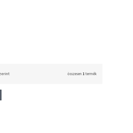
zerint
összesen
1
termék