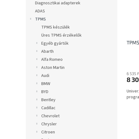
é
Diagnosztikai adapterek
d
k
ADAS
e
e
z
TPMS
k
é
TPMS készülék
l
s
Üres TPMS érzékelők
i
e
TPMS 
s
Egyéb gyártók
t
Abarth
á
Alfa Romeo
j
Aston Martin
a
6 535 
Audi
8 30
BMW
Univer
BYD
progr
Bentley
Cadillac
Chevrolet
Chrysler
Citroen