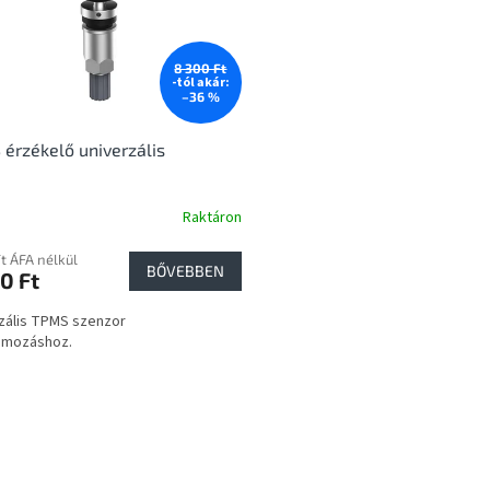
8 300 Ft
-tól akár:
–36 %
érzékelő univerzális
Raktáron
Ft ÁFA nélkül
BŐVEBBEN
0 Ft
zális TPMS szenzor
amozáshoz.
L
i
s
t
a