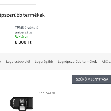
épszerűbb termékek
TPMS érzékelő
univerzális
Raktáron
8 300 Ft
k
Legolcsóbb elöl
Legdrágább
Legnépszerűbb termékek
ABC s
SZŰRŐ MEGNYITÁSA
Kód:
54170