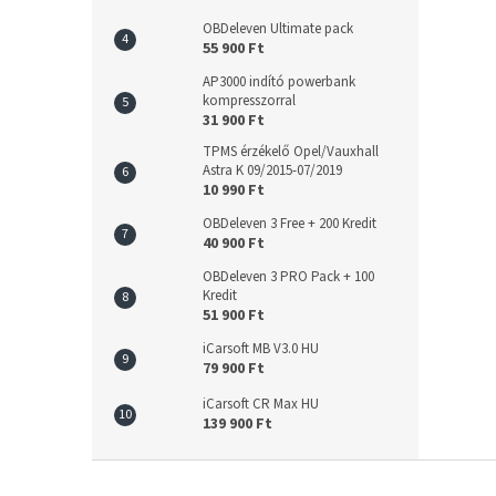
OBDeleven Ultimate pack
55 900 Ft
AP3000 indító powerbank
kompresszorral
31 900 Ft
TPMS érzékelő Opel/Vauxhall
Astra K 09/2015-07/2019
10 990 Ft
OBDeleven 3 Free + 200 Kredit
40 900 Ft
OBDeleven 3 PRO Pack + 100
Kredit
51 900 Ft
iCarsoft MB V3.0 HU
79 900 Ft
iCarsoft CR Max HU
139 900 Ft
L
á