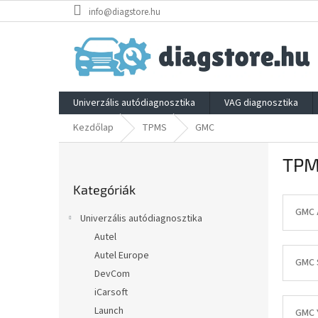
Ugrás
info@diagstore.hu
a
fő
tartalomhoz
Univerzális autódiagnosztika
VAG diagnosztika
Kezdőlap
TPMS
GMC
O
TPM
l
Kategóriák
d
Kategóriák
átugrása
a
l
GMC 
Univerzális autódiagnosztika
s
Autel
ó
Autel Europe
p
GMC 
a
DevCom
n
iCarsoft
e
Launch
GMC Y