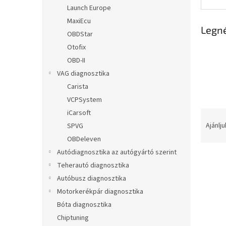
l
Launch Europe
MaxiEcu
Legn
OBDStar
Otofix
OBD-II
VAG diagnosztika
Carista
VCPSystem
T
iCarsoft
e
Ajánlju
SPVG
r
OBDeleven
m
Autódiagnosztika az autógyártó szerint
é
Teherautó diagnosztika
k
Autóbusz diagnosztika
e
T
k
Motorkerékpár diagnosztika
e
r
Bóta diagnosztika
r
e
m
Chiptuning
n