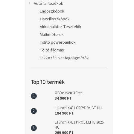
Autó tartozékok
Endoszkópok
Oszcilloszkópok
Akkumulátor Tesztelők
Multiméterek
Indító powerbankok
Töltő állomás
Lakkozási vastagságmérők
Top 10 termék
OBDeleven 3 Free
34 900 Ft
Launch X431 CRP919X BT HU
184 900 Ft
Launch X431 PROS ELITE 2026
HU
209 900 Ft