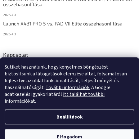
összehasonlítása
2025.4.3
Launch X431 PRO 5 vs. PAD VII Elite összehasonlítása
2025.4.3
Kapcsolat
Sütiket használunk, hogy kényelmes böngészést
info
@
diagstore.hu
biztosítsunk a látogatások elemzése által, folyamatosan
fejlesztve az oldal funkcionalitását, teljesítményét és
használhatóságát.
További információk.
A Google
adatkezelési gyakorlatáról
itt találhat további
információkat.
Shoptet készítette
Beállítások
Copyright 2026
diagstore.hu
. Minden jog fenntartva.
Süti
Elfogadom
beállítások szerkesztése