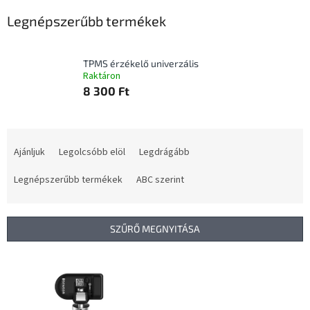
Legnépszerűbb termékek
TPMS érzékelő univerzális
Raktáron
8 300 Ft
T
e
Ajánljuk
Legolcsóbb elöl
Legdrágább
r
m
Legnépszerűbb termékek
ABC szerint
é
k
e
SZŰRŐ MEGNYITÁSA
k
r
T
e
e
n
r
d
m