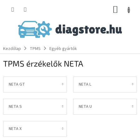
Ugrás
KOSÁR
a
fő
tartalomhoz
Kezdőlap
TPMS
Egyéb gyártók
TPMS érzékelők NETA
NETA GT
NETA L
NETA S
NETA U
NETA X