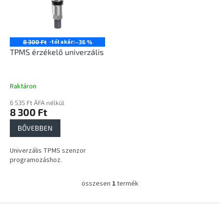
e
é
z
k
é
e
s
k
-tól akár:
8 300 Ft
–36 %
e
l
TPMS érzékelő univerzális
i
s
t
Raktáron
á
6 535 Ft ÁFA nélkül
j
8 300 Ft
a
BŐVEBBEN
Univerzális TPMS szenzor
programozáshoz.
összesen
1
termék
L
i
s
L
t
á