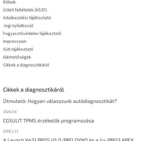
Rólunk
Üzleti feltételek (ÁSZF)
Adatkezelési tájékoztató
Jogi nyilatkozat
Fogyasztóvédelmi tájékoztató
Impresszum
Süti tájékoztató
Elérhetőségek
Cikkek a diagnosztikáról
Cikkek a diagnosztikáról
Útmutató: Hogyan válasszunk autódiagnosztikát?
2026.3.6
CGSULIT TPMS érzékelők programozása
2026.2.11
A Launch X431 PROS V5.0/PRO DYNO és a V+/PRO3 APEX