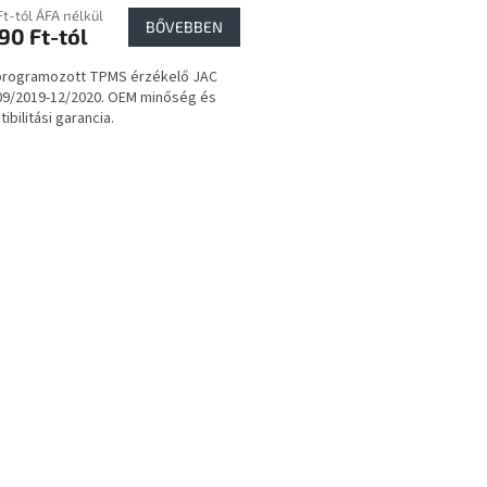
Ft-tól ÁFA nélkül
BŐVEBBEN
90 Ft-tól
programozott TPMS érzékelő JAC
09/2019-12/2020. OEM minőség és
ibilitási garancia.
L
i
s
t
a
i
r
á
n
y
í
t
á
s
e
l