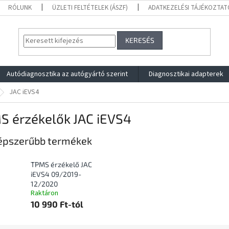
RÓLUNK
ÜZLETI FELTÉTELEK (ÁSZF)
ADATKEZELÉSI TÁJÉKOZTAT
KERESÉS
Autódiagnosztika az autógyártó szerint
Diagnosztikai adapterek
JAC iEVS4
S érzékelők JAC iEVS4
épszerűbb termékek
TPMS érzékelő JAC
iEVS4 09/2019-
12/2020
Raktáron
10 990 Ft-tól