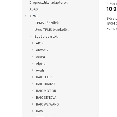
a
Diagnosztikai adapterek
8 654 
10 9
ADAS
TPMS
Előre 
TPMS készülék
iEVS4 
kompat
Üres TPMS érzékelők
Egyéb gyártók
AION
AIWAYS
Acura
Alpina
Avatr
BAIC BJEV
BAIC HUANSU
BAIC MOTOR
BAIC SENOVA
BAIC WEIWANG
BAW