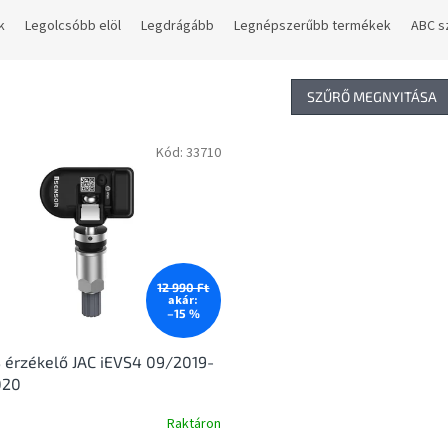
k
Legolcsóbb elöl
Legdrágább
Legnépszerűbb termékek
ABC s
SZŰRŐ MEGNYITÁSA
Kód:
33710
12 990 Ft
akár:
–15 %
érzékelő JAC iEVS4 09/2019-
020
Raktáron