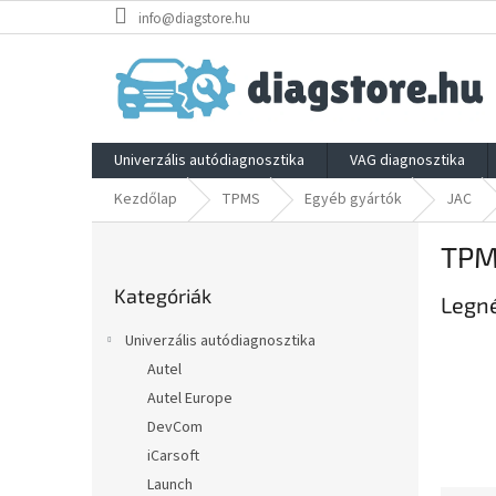
Ugrás
info@diagstore.hu
a
fő
tartalomhoz
Univerzális autódiagnosztika
VAG diagnosztika
Kezdőlap
TPMS
Egyéb gyártók
JAC
O
TPM
l
Kategóriák
d
Kategóriák
átugrása
Legn
a
l
Univerzális autódiagnosztika
s
Autel
ó
Autel Europe
p
a
DevCom
n
iCarsoft
e
Launch