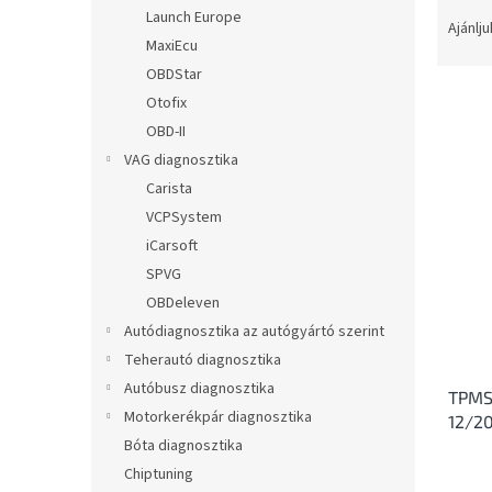
T
l
Launch Europe
e
Ajánlju
MaxiEcu
r
m
OBDStar
é
Otofix
k
OBD-II
e
T
VAG diagnosztika
k
e
Carista
r
r
VCPSystem
e
m
n
iCarsoft
é
d
SPVG
k
e
e
OBDeleven
z
k
Autódiagnosztika az autógyártó szerint
é
l
Teherautó diagnosztika
s
i
e
Autóbusz diagnosztika
TPMS 
s
Motorkerékpár diagnosztika
12/2
t
Bóta diagnosztika
á
j
Chiptuning