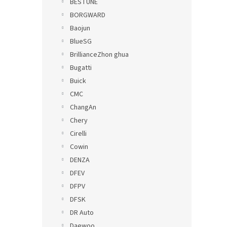
BESTUNE
BORGWARD
Baojun
BlueSG
BrillianceZhon ghua
Bugatti
Buick
CMC
ChangAn
Chery
Cirelli
Cowin
DENZA
DFEV
DFPV
DFSK
DR Auto
Daewoo