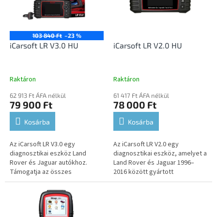
e
é
z
k
é
e
s
k
103 840 Ft
–23 %
e
l
iCarsoft LR V3.0 HU
iCarsoft LR V2.0 HU
i
s
t
Raktáron
Raktáron
á
62 913 Ft ÁFA nélkül
61 417 Ft ÁFA nélkül
j
79 900 Ft
78 000 Ft
a
Kosárba
Kosárba
Az iCarsoft LR V3.0 egy
Az iCarsoft LR V2.0 egy
diagnosztikai eszköz Land
diagnosztikai eszköz, amelyet a
Rover és Jaguar autókhoz.
Land Rover és Jaguar 1996–
Támogatja az összes
2016 között gyártott
vezérlőegység diagnosztikáját,
modelljeihez terveztek.
lehetővé téve a hibakódok
Támogatja az összes
olvasását és törlését,...
vezérlőegység
diagnosztikáját,...