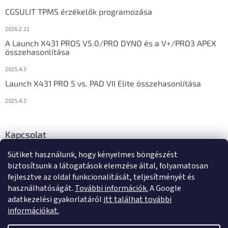
CGSULIT TPMS érzékelők programozása
2026.2.11
A Launch X431 PROS V5.0/PRO DYNO és a V+/PRO3 APEX
összehasonlítása
2025.4.3
Launch X431 PRO 5 vs. PAD VII Elite összehasonlítása
2025.4.3
Kapcsolat
Sütiket használunk, hogy kényelmes böngészést
info
@
diagstore.hu
biztosítsunk a látogatások elemzése által, folyamatosan
fejlesztve az oldal funkcionalitását, teljesítményét és
használhatóságát.
További információk.
A Google
adatkezelési gyakorlatáról
itt találhat további
információkat.