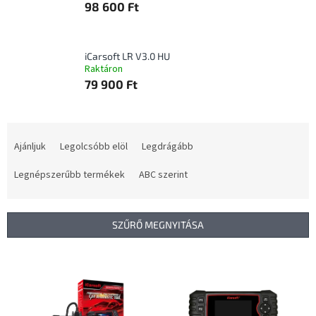
98 600 Ft
iCarsoft LR V3.0 HU
Raktáron
79 900 Ft
T
e
Ajánljuk
Legolcsóbb elöl
Legdrágább
r
m
Legnépszerűbb termékek
ABC szerint
é
k
e
SZŰRŐ MEGNYITÁSA
k
r
T
e
e
n
r
d
m