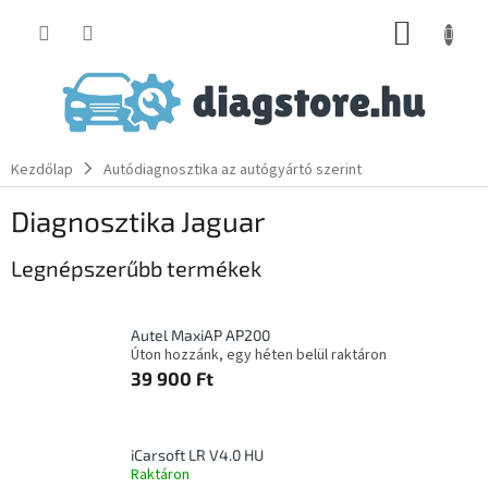
Ugrás
KOSÁR
a
fő
tartalomhoz
Kezdőlap
Autódiagnosztika az autógyártó szerint
Diagnosztika Jaguar
Legnépszerűbb termékek
Autel MaxiAP AP200
Úton hozzánk, egy héten belül raktáron
39 900 Ft
iCarsoft LR V4.0 HU
Raktáron