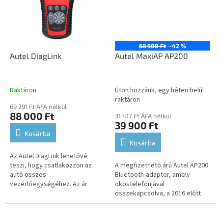
68 900 Ft
–42 %
Autel DiagLink
Autel MaxiAP AP200
Raktáron
Úton hozzánk, egy héten belül
raktáron
69 291 Ft ÁFA nélkül
88 000 Ft
31 417 Ft ÁFA nélkül
39 900 Ft
Kosárba
Kosárba
Az Autel DiagLink lehetővé
teszi, hogy csatlakozzon az
A megfizethető árú Autel AP200
autó összes
Bluetooth-adapter, amely
vezérlőegységéhez. Az ár
okostelefonjával
alapban egy márkát támogat,
összekapcsolva, a 2016 előtt
más márkák felár ellenében
gyártott járművekhez az összes
elérhetők.
egységdiagnosztikai és fejlett...