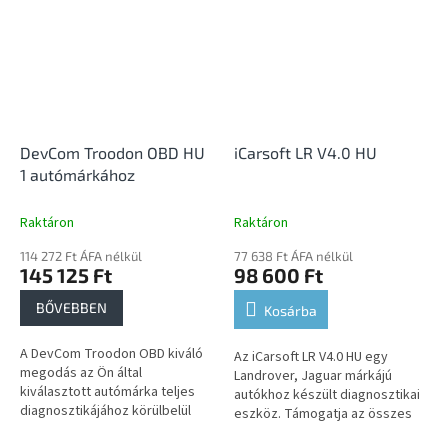
DevCom Troodon OBD HU
iCarsoft LR V4.0 HU
1 autómárkához
Raktáron
Raktáron
114 272 Ft ÁFA nélkül
77 638 Ft ÁFA nélkül
145 125 Ft
98 600 Ft
BŐVEBBEN
Kosárba
A DevCom Troodon OBD kiváló
Az iCarsoft LR V4.0 HU egy
megodás az Ön által
Landrover, Jaguar márkájú
kiválasztott autómárka teljes
autókhoz készült diagnosztikai
diagnosztikájához körülbelül
eszköz. Támogatja az összes
2006 óta. USB-n vagy WiFi-n
vezérlőegység diagnosztikáját,