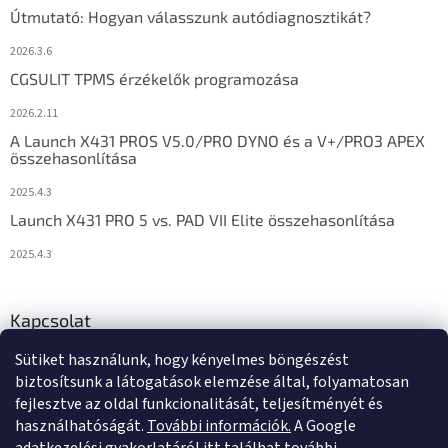
Útmutató: Hogyan válasszunk autódiagnosztikát?
2026.3.6
CGSULIT TPMS érzékelők programozása
2026.2.11
A Launch X431 PROS V5.0/PRO DYNO és a V+/PRO3 APEX
összehasonlítása
2025.4.3
Launch X431 PRO 5 vs. PAD VII Elite összehasonlítása
2025.4.3
Kapcsolat
Sütiket használunk, hogy kényelmes böngészést
info
@
diagstore.hu
biztosítsunk a látogatások elemzése által, folyamatosan
fejlesztve az oldal funkcionalitását, teljesítményét és
használhatóságát.
További információk.
A Google