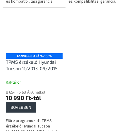
és kompatibilitási garancia.
és kompatibilitási garancia.
akár:
12 990 Ft
–15 %
TPMS érzékelő Hyundai
Tucson 11/2013-09/2015
Raktáron
8 654 Ft-tól ÁFA nélkül
10 990 Ft-tól
BŐVEBBEN
Előre programozott TPMS
érzékelő Hyundai Tucson