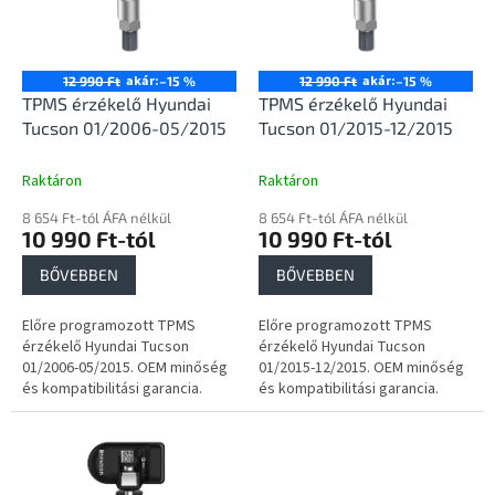
e
é
z
k
é
e
s
k
akár:
akár:
12 990 Ft
–15 %
12 990 Ft
–15 %
e
l
TPMS érzékelő Hyundai
TPMS érzékelő Hyundai
i
Tucson 01/2006-05/2015
Tucson 01/2015-12/2015
s
t
Raktáron
Raktáron
á
8 654 Ft-tól ÁFA nélkül
8 654 Ft-tól ÁFA nélkül
j
10 990 Ft-tól
10 990 Ft-tól
a
BŐVEBBEN
BŐVEBBEN
Előre programozott TPMS
Előre programozott TPMS
érzékelő Hyundai Tucson
érzékelő Hyundai Tucson
01/2006-05/2015. OEM minőség
01/2015-12/2015. OEM minőség
és kompatibilitási garancia.
és kompatibilitási garancia.