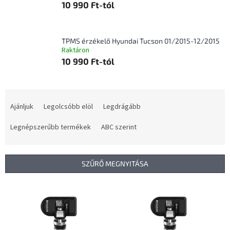
10 990 Ft-tól
TPMS érzékelő Hyundai Tucson 01/2015-12/2015
Raktáron
10 990 Ft-tól
T
e
Ajánljuk
Legolcsóbb elöl
Legdrágább
r
m
Legnépszerűbb termékek
ABC szerint
é
k
e
SZŰRŐ MEGNYITÁSA
k
r
T
e
e
n
r
d
m