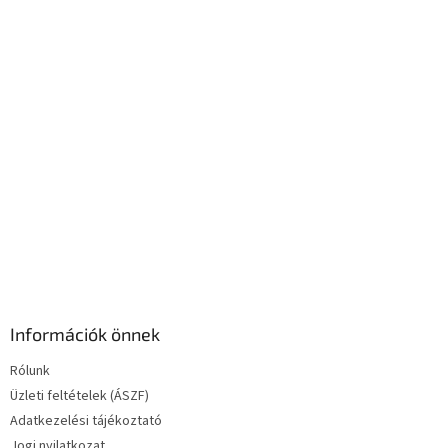
c
n
y
í
t
á
s
e
l
e
m
e
i
Információk önnek
Rólunk
Üzleti feltételek (ÁSZF)
Adatkezelési tájékoztató
Jogi nyilatkozat