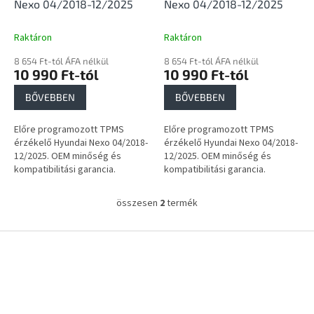
i
Nexo 04/2018-12/2025
Nexo 04/2018-12/2025
s
t
Raktáron
Raktáron
á
8 654 Ft-tól ÁFA nélkül
8 654 Ft-tól ÁFA nélkül
j
10 990 Ft-tól
10 990 Ft-tól
a
BŐVEBBEN
BŐVEBBEN
Előre programozott TPMS
Előre programozott TPMS
érzékelő Hyundai Nexo 04/2018-
érzékelő Hyundai Nexo 04/2018-
12/2025. OEM minőség és
12/2025. OEM minőség és
kompatibilitási garancia.
kompatibilitási garancia.
összesen
2
termék
L
i
s
L
t
á
a
b
i
l
r
é
á