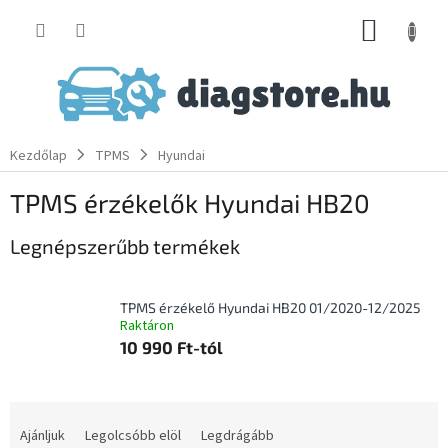
Ugrás
KOSÁR
a
fő
tartalomhoz
Kezdőlap
TPMS
Hyundai
TPMS érzékelők Hyundai HB20
Legnépszerűbb termékek
TPMS érzékelő Hyundai HB20 01/2020-12/2025
Raktáron
10 990 Ft-tól
T
e
Ajánljuk
Legolcsóbb elöl
Legdrágább