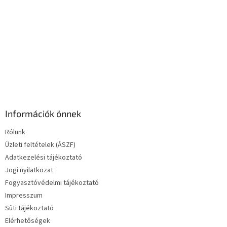
e
l
e
m
e
i
Információk önnek
Rólunk
Üzleti feltételek (ÁSZF)
Adatkezelési tájékoztató
Jogi nyilatkozat
Fogyasztóvédelmi tájékoztató
Impresszum
Süti tájékoztató
Elérhetőségek