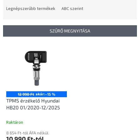
r
m
Legnépszerűbb termékek
ABC szerint
é
k
e
SZŰRŐ MEGNYITÁSA
k
r
T
e
e
n
r
d
m
e
é
z
k
é
e
s
k
akár:
12 990 Ft
–15 %
e
l
TPMS érzékelő Hyundai
i
HB20 01/2020-12/2025
s
t
Raktáron
á
8 654 Ft-tól ÁFA nélkül
j
10 990 Ft-tól