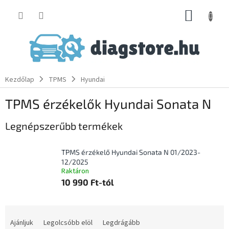
Ugrás
KOSÁR
a
fő
tartalomhoz
Kezdőlap
TPMS
Hyundai
TPMS érzékelők Hyundai Sonata N
Legnépszerűbb termékek
TPMS érzékelő Hyundai Sonata N 01/2023-
12/2025
Raktáron
10 990 Ft-tól
T
e
Ajánljuk
Legolcsóbb elöl
Legdrágább