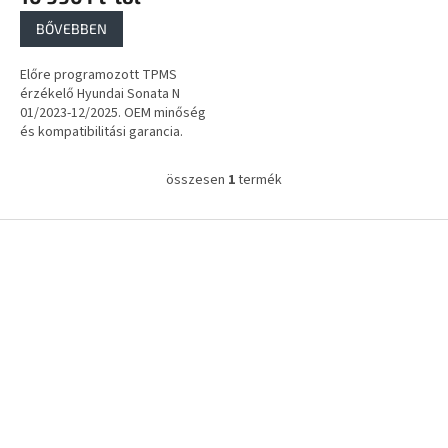
a
BŐVEBBEN
Előre programozott TPMS
érzékelő Hyundai Sonata N
01/2023-12/2025. OEM minőség
és kompatibilitási garancia.
összesen
1
termék
L
i
s
L
t
á
a
b
i
l
r
é
á
c
n
y
í
t
á
s