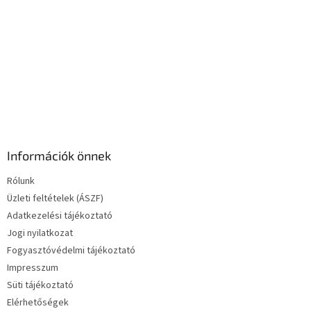
e
l
e
m
e
i
Információk önnek
Rólunk
Üzleti feltételek (ÁSZF)
Adatkezelési tájékoztató
Jogi nyilatkozat
Fogyasztóvédelmi tájékoztató
Impresszum
Süti tájékoztató
Elérhetőségek