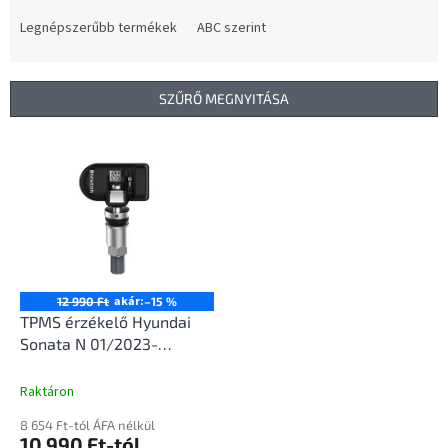
r
m
Legnépszerűbb termékek
ABC szerint
é
k
e
SZŰRŐ MEGNYITÁSA
k
r
T
e
e
n
r
d
m
e
é
z
k
é
e
s
k
akár:
12 990 Ft
–15 %
e
l
TPMS érzékelő Hyundai
i
Sonata N 01/2023-
s
12/2025
t
Raktáron
á
8 654 Ft-tól ÁFA nélkül
j
10 990 Ft-tól