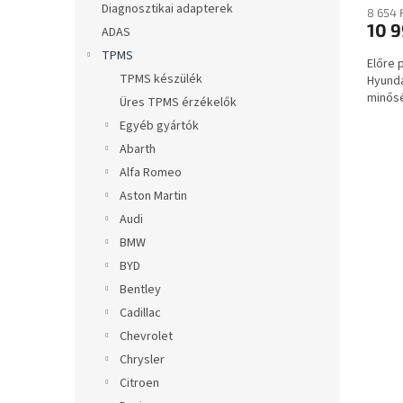
a
Diagnosztikai adapterek
8 654 
10 9
ADAS
TPMS
Előre
TPMS készülék
Hyunda
minősé
Üres TPMS érzékelők
Egyéb gyártók
Abarth
Alfa Romeo
Aston Martin
Audi
BMW
BYD
Bentley
Cadillac
Chevrolet
Chrysler
Citroen