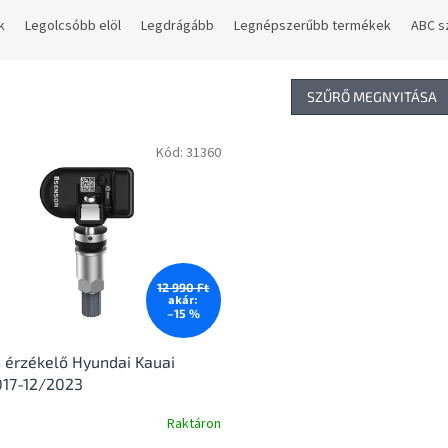
k
Legolcsóbb elöl
Legdrágább
Legnépszerűbb termékek
ABC s
SZŰRŐ MEGNYITÁSA
Kód:
31360
12 990 Ft
akár:
–15 %
érzékelő Hyundai Kauai
017-12/2023
Raktáron