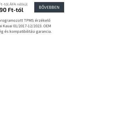
Ft-tól ÁFA nélkül
BŐVEBBEN
90 Ft-tól
 programozott TPMS érzékelő
i Kauai 01/2017-12/2023. OEM
g és kompatibilitási garancia.
L
i
s
t
a
i
r
á
n
y
í
t
á
s
e
l