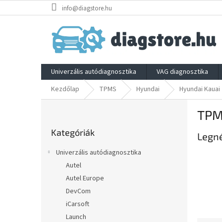
Ugrás
info@diagstore.hu
a
fő
tartalomhoz
Univerzális autódiagnosztika
VAG diagnosztika
Kezdőlap
TPMS
Hyundai
Hyundai Kauai
O
TPM
l
Kategóriák
d
Kategóriák
átugrása
Legn
a
l
Univerzális autódiagnosztika
s
Autel
ó
Autel Europe
p
a
DevCom
n
iCarsoft
e
Launch