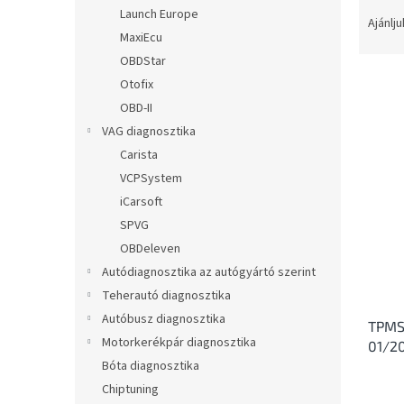
T
l
Launch Europe
e
Ajánlju
MaxiEcu
r
m
OBDStar
é
Otofix
k
OBD-II
e
T
VAG diagnosztika
k
e
Carista
r
r
VCPSystem
e
m
n
iCarsoft
é
d
SPVG
k
e
e
OBDeleven
z
k
Autódiagnosztika az autógyártó szerint
é
l
Teherautó diagnosztika
s
i
e
Autóbusz diagnosztika
TPMS 
s
Motorkerékpár diagnosztika
01/2
t
Bóta diagnosztika
á
j
Chiptuning