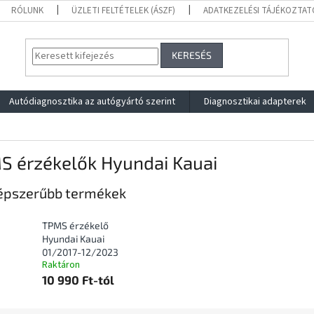
RÓLUNK
ÜZLETI FELTÉTELEK (ÁSZF)
ADATKEZELÉSI TÁJÉKOZTAT
KERESÉS
Autódiagnosztika az autógyártó szerint
Diagnosztikai adapterek
S érzékelők Hyundai Kauai
épszerűbb termékek
TPMS érzékelő
Hyundai Kauai
01/2017-12/2023
Raktáron
10 990 Ft-tól