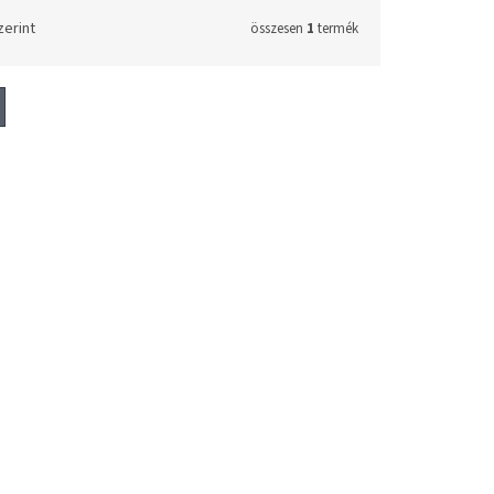
zerint
összesen
1
termék