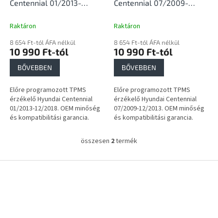
i
Centennial 01/2013-
Centennial 07/2009-
s
12/2018
12/2013
t
Raktáron
Raktáron
á
8 654 Ft-tól ÁFA nélkül
8 654 Ft-tól ÁFA nélkül
j
10 990 Ft-tól
10 990 Ft-tól
a
BŐVEBBEN
BŐVEBBEN
Előre programozott TPMS
Előre programozott TPMS
érzékelő Hyundai Centennial
érzékelő Hyundai Centennial
01/2013-12/2018. OEM minőség
07/2009-12/2013. OEM minőség
és kompatibilitási garancia.
és kompatibilitási garancia.
összesen
2
termék
L
i
s
L
t
á
a
b
i
l
r
é
á