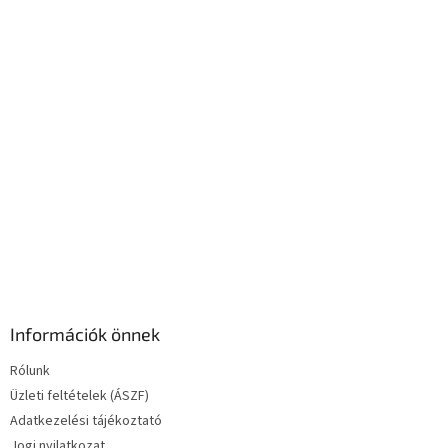
c
n
y
í
t
á
s
e
l
e
m
e
i
Információk önnek
Rólunk
Üzleti feltételek (ÁSZF)
Adatkezelési tájékoztató
Jogi nyilatkozat