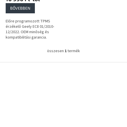
a
BŐVEBBEN
Előre programozott TPMS
érzékelő Geely EC8 01/2010-
12/2022. OEM minőség és
kompatibilitási garancia.
összesen
1
termék
L
i
s
L
t
á
a
b
i
l
r
é
á
c
n
y
í
t
á
s