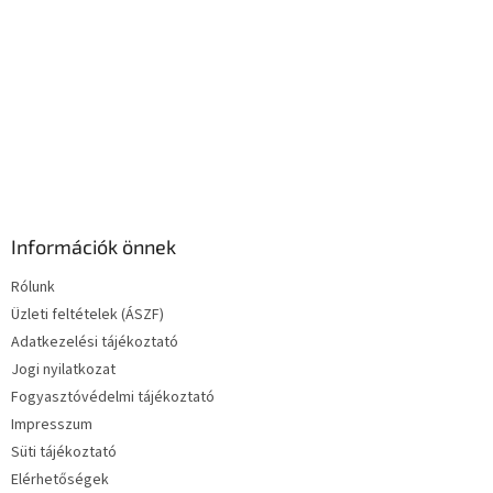
e
l
e
m
e
i
Információk önnek
Rólunk
Üzleti feltételek (ÁSZF)
Adatkezelési tájékoztató
Jogi nyilatkozat
Fogyasztóvédelmi tájékoztató
Impresszum
Süti tájékoztató
Elérhetőségek