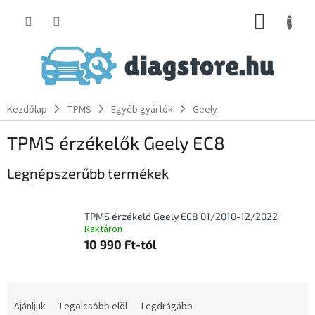
Ugrás
KOSÁR
a
fő
tartalomhoz
Kezdőlap
TPMS
Egyéb gyártók
Geely
TPMS érzékelők Geely EC8
Legnépszerűbb termékek
TPMS érzékelő Geely EC8 01/2010-12/2022
Raktáron
10 990 Ft-tól
T
e
Ajánljuk
Legolcsóbb elöl
Legdrágább