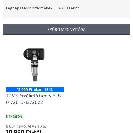
r
m
Legnépszerűbb termékek
ABC szerint
é
k
e
SZŰRŐ MEGNYITÁSA
k
r
T
e
e
n
r
d
m
e
é
z
k
é
e
s
k
akár:
12 990 Ft
–15 %
e
l
TPMS érzékelő Geely EC8
i
01/2010-12/2022
s
t
Raktáron
á
8 654 Ft-tól ÁFA nélkül
j
10 990 Ft-tól