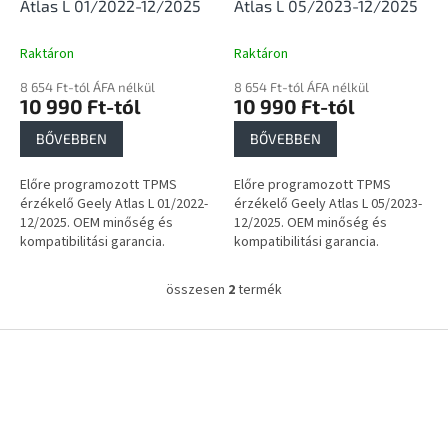
i
Atlas L 01/2022-12/2025
Atlas L 05/2023-12/2025
s
t
Raktáron
Raktáron
á
8 654 Ft-tól ÁFA nélkül
8 654 Ft-tól ÁFA nélkül
j
10 990 Ft-tól
10 990 Ft-tól
a
BŐVEBBEN
BŐVEBBEN
Előre programozott TPMS
Előre programozott TPMS
érzékelő Geely Atlas L 01/2022-
érzékelő Geely Atlas L 05/2023-
12/2025. OEM minőség és
12/2025. OEM minőség és
kompatibilitási garancia.
kompatibilitási garancia.
összesen
2
termék
L
i
s
L
t
á
a
b
i
l
r
é
á