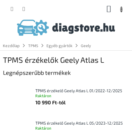
Ugrás
KOSÁR
a
fő
tartalomhoz
Kezdőlap
TPMS
Egyéb gyártók
Geely
TPMS érzékelők Geely Atlas L
Legnépszerűbb termékek
TPMS érzékelő Geely Atlas L 01/2022-12/2025
Raktáron
10 990 Ft-tól
TPMS érzékelő Geely Atlas L 05/2023-12/2025
Raktáron