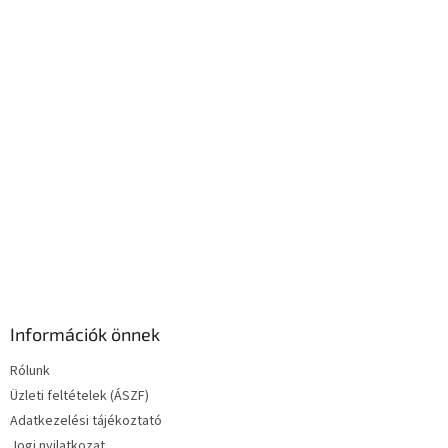
c
n
y
í
t
á
s
e
l
e
m
e
i
Információk önnek
Rólunk
Üzleti feltételek (ÁSZF)
Adatkezelési tájékoztató
Jogi nyilatkozat