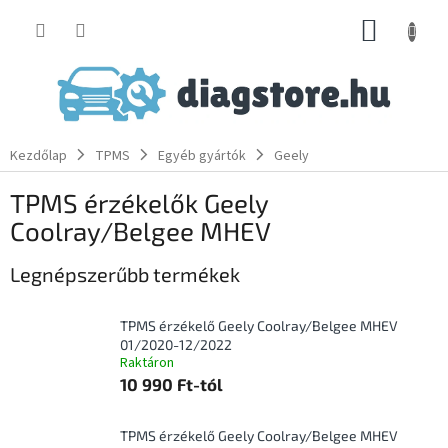
Ugrás
KOSÁR
a
fő
tartalomhoz
Kezdőlap
TPMS
Egyéb gyártók
Geely
TPMS érzékelők Geely
Coolray/Belgee MHEV
Legnépszerűbb termékek
TPMS érzékelő Geely Coolray/Belgee MHEV
01/2020-12/2022
Raktáron
10 990 Ft-tól
TPMS érzékelő Geely Coolray/Belgee MHEV