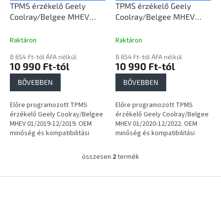
e
l
TPMS érzékelő Geely
TPMS érzékelő Geely
i
Coolray/Belgee MHEV
Coolray/Belgee MHEV
s
01/2019-12/2019
01/2020-12/2022
t
Raktáron
Raktáron
á
8 654 Ft-tól ÁFA nélkül
8 654 Ft-tól ÁFA nélkül
j
10 990 Ft-tól
10 990 Ft-tól
a
BŐVEBBEN
BŐVEBBEN
Előre programozott TPMS
Előre programozott TPMS
érzékelő Geely Coolray/Belgee
érzékelő Geely Coolray/Belgee
MHEV 01/2019-12/2019. OEM
MHEV 01/2020-12/2022. OEM
minőség és kompatibilitási
minőség és kompatibilitási
garancia.
garancia.
összesen
2
termék
L
i
s
L
t
á
a
b
i
l
r