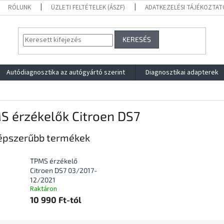
RÓLUNK
ÜZLETI FELTÉTELEK (ÁSZF)
ADATKEZELÉSI TÁJÉKOZTAT
KERESÉS
Autódiagnosztika az autógyártó szerint
Diagnosztikai adapterek
S érzékelők Citroen DS7
épszerűbb termékek
TPMS érzékelő
Citroen DS7 03/2017-
12/2021
Raktáron
10 990 Ft-tól