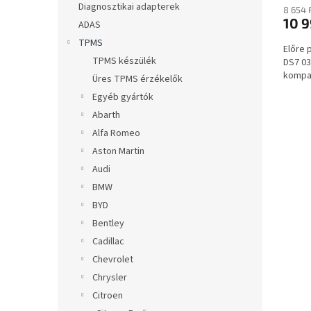
a
Diagnosztikai adapterek
8 654 
10 9
ADAS
TPMS
Előre 
TPMS készülék
DS7 03
kompat
Üres TPMS érzékelők
Egyéb gyártók
Abarth
Alfa Romeo
Aston Martin
Audi
BMW
BYD
Bentley
Cadillac
Chevrolet
Chrysler
Citroen