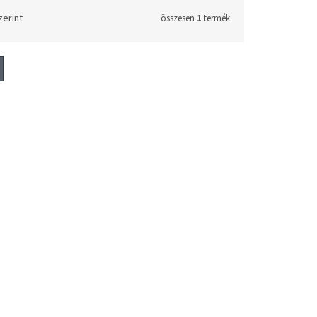
zerint
összesen
1
termék