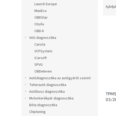
T
l
Launch Europe
e
Ajánlju
MaxiEcu
r
m
OBDStar
é
Otofix
k
OBD-II
e
T
VAG diagnosztika
k
e
Carista
r
r
VCPSystem
e
m
n
iCarsoft
é
d
SPVG
k
e
e
OBDeleven
z
k
Autódiagnosztika az autógyártó szerint
é
l
Teherautó diagnosztika
s
i
e
Autóbusz diagnosztika
TPMS 
s
Motorkerékpár diagnosztika
03/2
t
Bóta diagnosztika
á
j
Chiptuning