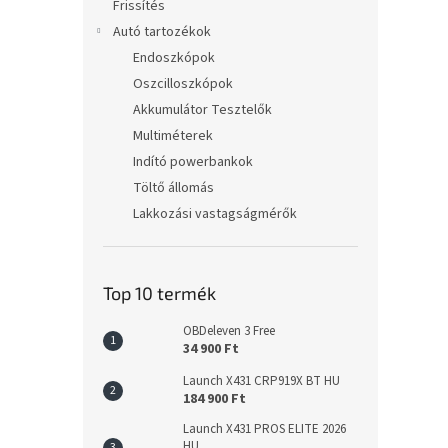
Frissítés
Autó tartozékok
Endoszkópok
Oszcilloszkópok
Akkumulátor Tesztelők
Multiméterek
Indító powerbankok
Töltő állomás
Lakkozási vastagságmérők
Top 10 termék
OBDeleven 3 Free
34 900 Ft
Launch X431 CRP919X BT HU
184 900 Ft
Launch X431 PROS ELITE 2026
HU