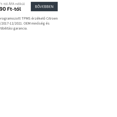
Ft-tól ÁFA nélkül
BŐVEBBEN
90 Ft-tól
programozott TPMS érzékelő Citroen
/2017-12/2021. OEM minőség és
ibilitási garancia.
L
i
s
t
a
i
r
á
n
y
í
t
á
s
e
l