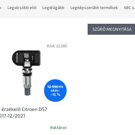
k
Legolcsóbb elöl
Legdrágább
Legnépszerűbb termékek
ABC s
SZŰRŐ MEGNYITÁSA
Kód:
21240
12 990 Ft
akár:
–15 %
érzékelő Citroen DS7
017-12/2021
Raktáron