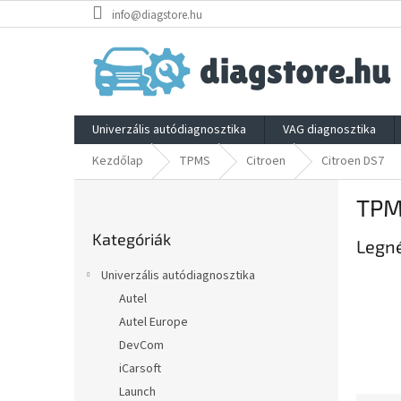
Ugrás
info@diagstore.hu
a
fő
tartalomhoz
Univerzális autódiagnosztika
VAG diagnosztika
Kezdőlap
TPMS
Citroen
Citroen DS7
O
TPM
l
Kategóriák
d
Kategóriák
átugrása
Legn
a
l
Univerzális autódiagnosztika
s
Autel
ó
Autel Europe
p
a
DevCom
n
iCarsoft
e
Launch