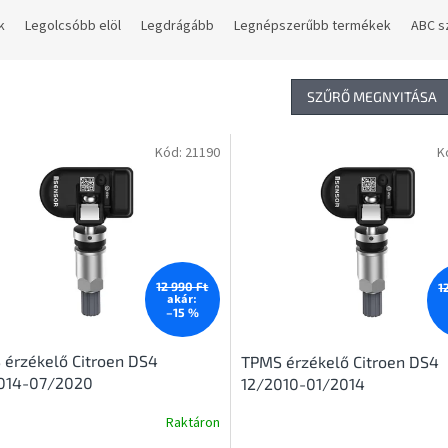
k
Legolcsóbb elöl
Legdrágább
Legnépszerűbb termékek
ABC s
SZŰRŐ MEGNYITÁSA
Kód:
21190
K
12 990 Ft
1
akár:
–15 %
érzékelő Citroen DS4
TPMS érzékelő Citroen DS4
014-07/2020
12/2010-01/2014
Raktáron