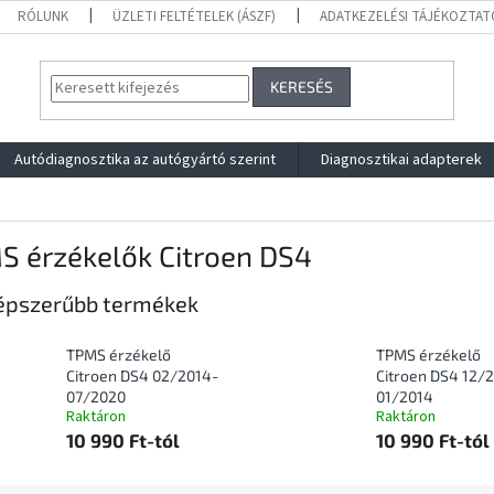
RÓLUNK
ÜZLETI FELTÉTELEK (ÁSZF)
ADATKEZELÉSI TÁJÉKOZTAT
KERESÉS
Autódiagnosztika az autógyártó szerint
Diagnosztikai adapterek
S érzékelők Citroen DS4
épszerűbb termékek
TPMS érzékelő
TPMS érzékelő
Citroen DS4 02/2014-
Citroen DS4 12/
07/2020
01/2014
Raktáron
Raktáron
10 990 Ft-tól
10 990 Ft-tól