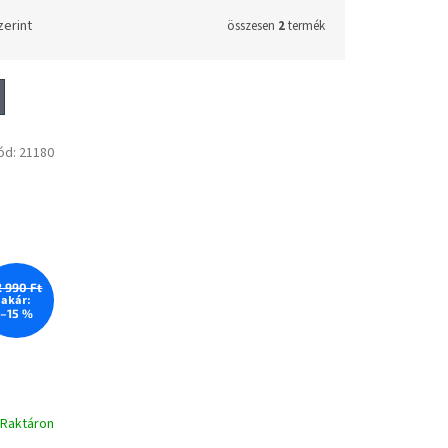
zerint
összesen
2
termék
ód:
21180
2 990 Ft
akár:
–15 %
Raktáron