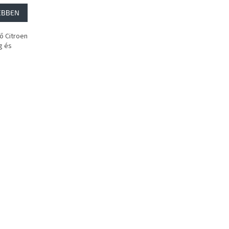
EBBEN
ő Citroen
g és