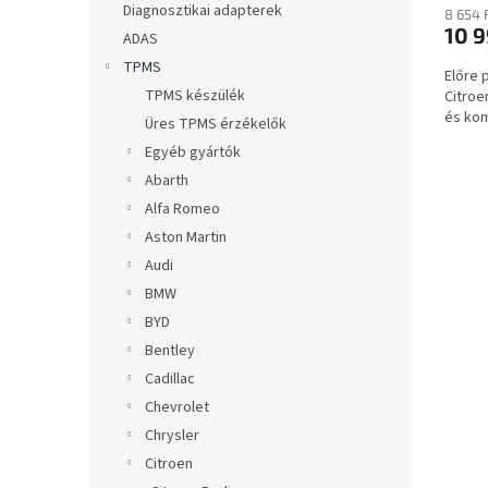
a
Diagnosztikai adapterek
8 654 
10 9
ADAS
TPMS
Előre
TPMS készülék
Citroe
és kom
Üres TPMS érzékelők
Egyéb gyártók
Abarth
Alfa Romeo
Aston Martin
Audi
BMW
BYD
Bentley
Cadillac
Chevrolet
Chrysler
Citroen