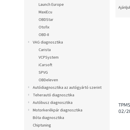
T
l
Launch Europe
e
Ajánlju
MaxiEcu
r
m
OBDStar
é
Otofix
k
OBD-II
e
T
VAG diagnosztika
k
e
Carista
r
r
VCPSystem
e
m
n
iCarsoft
é
d
SPVG
k
e
e
OBDeleven
z
k
Autódiagnosztika az autógyártó szerint
é
l
Teherautó diagnosztika
s
i
e
Autóbusz diagnosztika
TPMS 
s
Motorkerékpár diagnosztika
02/2
t
Bóta diagnosztika
á
j
Chiptuning