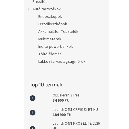
Frissítés
Autó tartozékok
Endoszkópok
Oszcilloszkópok
Akkumulátor Tesztelők
Multiméterek
Indító powerbankok
Töltő állomás
Lakkozási vastagságmérők
Top 10 termék
OBDeleven 3 Free
34 900 Ft
Launch X431 CRP919X BT HU
184 900 Ft
Launch X431 PROS ELITE 2026
HU