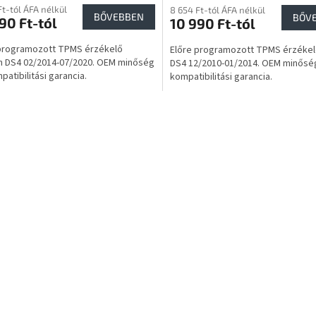
Ft-tól ÁFA nélkül
8 654 Ft-tól ÁFA nélkül
BŐVEBBEN
BŐV
90 Ft-tól
10 990 Ft-tól
 programozott TPMS érzékelő
Előre programozott TPMS érzékel
n DS4 02/2014-07/2020. OEM minőség
DS4 12/2010-01/2014. OEM minősé
patibilitási garancia.
kompatibilitási garancia.
L
i
s
t
a
i
r
á
n
y
í
t
á
s
e
l