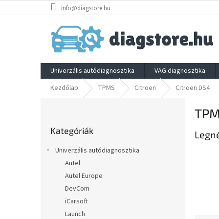
Ugrás
info@diagstore.hu
a
fő
tartalomhoz
Univerzális autódiagnosztika
VAG diagnosztika
Kezdőlap
TPMS
Citroen
Citroen DS4
O
TPM
l
Kategóriák
d
Kategóriák
átugrása
Legn
a
l
Univerzális autódiagnosztika
s
Autel
ó
Autel Europe
p
a
DevCom
n
iCarsoft
e
Launch