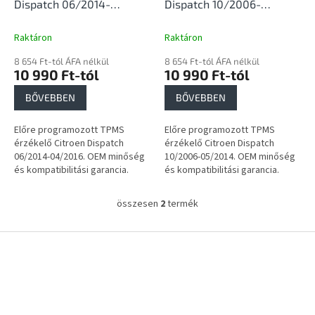
i
Dispatch 06/2014-
Dispatch 10/2006-
s
04/2016
05/2014
t
Raktáron
Raktáron
á
8 654 Ft-tól ÁFA nélkül
8 654 Ft-tól ÁFA nélkül
j
10 990 Ft-tól
10 990 Ft-tól
a
BŐVEBBEN
BŐVEBBEN
Előre programozott TPMS
Előre programozott TPMS
érzékelő Citroen Dispatch
érzékelő Citroen Dispatch
06/2014-04/2016. OEM minőség
10/2006-05/2014. OEM minőség
és kompatibilitási garancia.
és kompatibilitási garancia.
összesen
2
termék
L
i
s
L
t
á
a
b
i
l
r
é
á