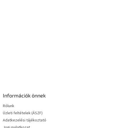
c
n
y
í
t
á
s
e
l
e
m
e
i
Információk önnek
Rólunk
Üzleti feltételek (ÁSZF)
Adatkezelési tájékoztató
Jogi nyilatkozat