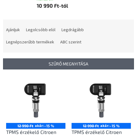
10 990 Ft-tól
T
e
Ajánljuk
Legolcsóbb elöl
Legdrágább
r
m
Legnépszerűbb termékek
ABC szerint
é
k
e
SZŰRŐ MEGNYITÁSA
k
r
T
e
e
n
r
d
m
e
é
z
k
é
e
s
k
akár:
akár:
12 990 Ft
–15 %
12 990 Ft
–15 %
e
l
TPMS érzékelő Citroen
TPMS érzékelő Citroen