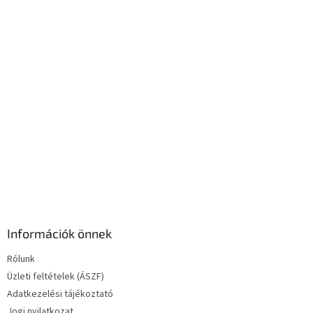
c
n
y
í
t
á
s
e
l
e
m
e
i
Információk önnek
Rólunk
Üzleti feltételek (ÁSZF)
Adatkezelési tájékoztató
Jogi nyilatkozat