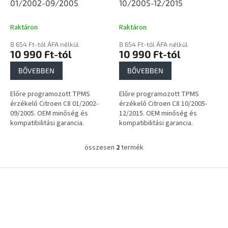
i
01/2002-09/2005
10/2005-12/2015
s
t
Raktáron
Raktáron
á
8 654 Ft-tól ÁFA nélkül
8 654 Ft-tól ÁFA nélkül
j
10 990 Ft-tól
10 990 Ft-tól
a
BŐVEBBEN
BŐVEBBEN
Előre programozott TPMS
Előre programozott TPMS
érzékelő Citroen C8 01/2002-
érzékelő Citroen C8 10/2005-
09/2005. OEM minőség és
12/2015. OEM minőség és
kompatibilitási garancia.
kompatibilitási garancia.
összesen
2
termék
L
i
s
L
t
á
a
b
i
l
r
é
á