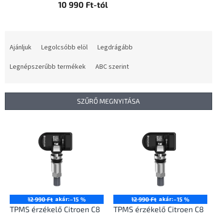
10 990 Ft-tól
T
e
Ajánljuk
Legolcsóbb elöl
Legdrágább
r
m
Legnépszerűbb termékek
ABC szerint
é
k
e
SZŰRŐ MEGNYITÁSA
k
r
T
e
e
n
r
d
m
e
é
z
k
é
e
s
k
akár:
akár:
12 990 Ft
–15 %
12 990 Ft
–15 %
e
l
TPMS érzékelő Citroen C8
TPMS érzékelő Citroen C8