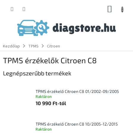
Ugrás
KOSÁR
a
fő
tartalomhoz
Kezdőlap
TPMS
Citroen
TPMS érzékelők Citroen C8
Legnépszerűbb termékek
TPMS érzékelő Citroen C8 01/2002-09/2005
Raktáron
10 990 Ft-tól
TPMS érzékelő Citroen C8 10/2005-12/2015
Raktáron