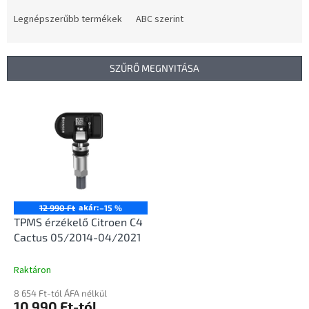
r
m
Legnépszerűbb termékek
ABC szerint
é
k
e
SZŰRŐ MEGNYITÁSA
k
r
T
e
e
n
r
d
m
e
é
z
k
é
e
s
k
akár:
12 990 Ft
–15 %
e
l
TPMS érzékelő Citroen C4
i
Cactus 05/2014-04/2021
s
t
Raktáron
á
8 654 Ft-tól ÁFA nélkül
j
10 990 Ft-tól