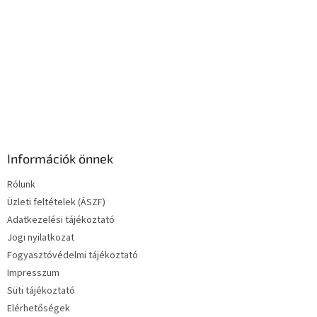
e
l
e
m
e
i
Információk önnek
Rólunk
Üzleti feltételek (ÁSZF)
Adatkezelési tájékoztató
Jogi nyilatkozat
Fogyasztóvédelmi tájékoztató
Impresszum
Süti tájékoztató
Elérhetőségek