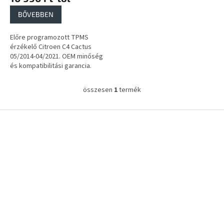
a
BŐVEBBEN
Előre programozott TPMS
érzékelő Citroen C4 Cactus
05/2014-04/2021. OEM minőség
és kompatibilitási garancia.
összesen
1
termék
L
i
s
L
t
á
a
b
i
l
r
é
á
c
n
y
í
t
á
s