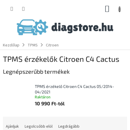
Ugrás
KOSÁR
a
fő
tartalomhoz
Kezdőlap
TPMS
Citroen
TPMS érzékelők Citroen C4 Cactus
Legnépszerűbb termékek
TPMS érzékelő Citroen C4 Cactus 05/2014-
04/2021
Raktáron
10 990 Ft-tól
T
e
Ajánljuk
Legolcsóbb elöl
Legdrágább