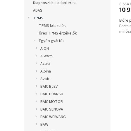
a
Diagnosztikai adapterek
8 654 
10 9
ADAS
TPMS
Előre
TPMS készülék
Forthi
minősé
Üres TPMS érzékelők
Egyéb gyártók
AION
AIWAYS
Acura
Alpina
Avatr
BAIC BJEV
BAIC HUANSU
BAIC MOTOR
BAIC SENOVA
BAIC WEIWANG
BAW