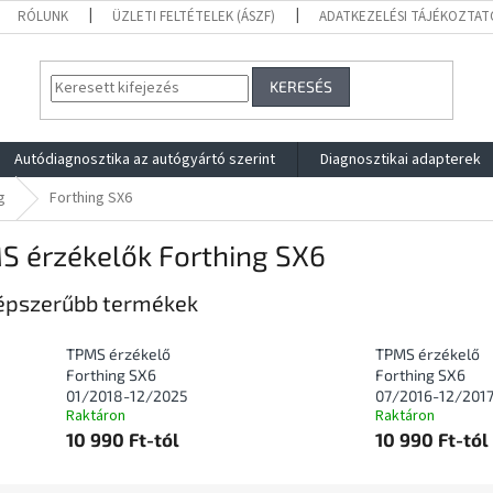
RÓLUNK
ÜZLETI FELTÉTELEK (ÁSZF)
ADATKEZELÉSI TÁJÉKOZTAT
KERESÉS
Autódiagnosztika az autógyártó szerint
Diagnosztikai adapterek
g
Forthing SX6
S érzékelők Forthing SX6
épszerűbb termékek
TPMS érzékelő
TPMS érzékelő
Forthing SX6
Forthing SX6
01/2018-12/2025
07/2016-12/201
Raktáron
Raktáron
10 990 Ft-tól
10 990 Ft-tól