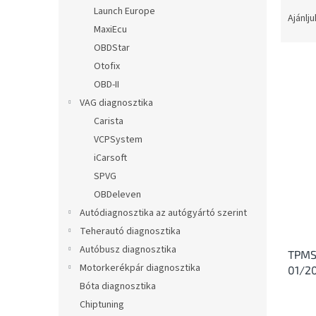
T
l
Launch Europe
e
Ajánlju
MaxiEcu
r
m
OBDStar
é
Otofix
k
OBD-II
e
T
VAG diagnosztika
k
e
Carista
r
r
VCPSystem
e
m
n
iCarsoft
é
d
SPVG
k
e
e
OBDeleven
z
k
Autódiagnosztika az autógyártó szerint
é
l
Teherautó diagnosztika
s
i
e
Autóbusz diagnosztika
TPMS 
s
Motorkerékpár diagnosztika
01/2
t
Bóta diagnosztika
á
j
Chiptuning