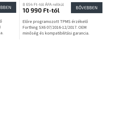
8 654 Ft-tól ÁFA nélkül
EBBEN
BŐVEBBEN
10 990 Ft-tól
lő
Előre programozott TPMS érzékelő
M
Forthing SX6 07/2016-12/2017. OEM
a.
minőség és kompatibilitási garancia.