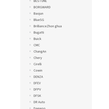
BESTUNE
BORGWARD
Baojun
BlueSG
BrillianceZhon ghua
Bugatti
Buick
CMC
ChangAn
Chery
Cirelli
Cowin
DENZA
DFEV
DFPV
DFSK
DR Auto
Daewoo