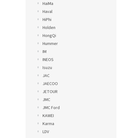
HaiMa
Haval
HiPhi
Holden
HongQi
Hummer
IM
INEOS
Isuzu
JAC
JAECOO
JETOUR
JMC
JMC Ford
KAWEI
Karma
LDV