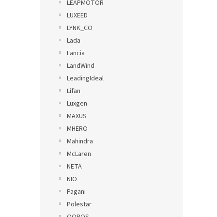
LEAPMOTOR
LUXEED
LYNK_CO
Lada
Lancia
LandWind
LeadingIdeal
Lifan
Luxgen
MAXUS
MHERO
Mahindra
McLaren
NETA
NIO
Pagani
Polestar