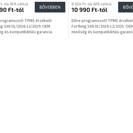
Ft-tól ÁFA nélkül
8 654 Ft-tól ÁFA nélkül
BŐVEBBEN
BŐV
90 Ft-tól
10 990 Ft-tól
 programozott TPMS érzékelő
Előre programozott TPMS érzéke
ng SX6 01/2016-12/2019. OEM
Forthing SX6 01/2018-12/2025. OE
g és kompatibilitási garancia.
minőség és kompatibilitási garanci
L
i
s
t
a
i
r
á
n
y
í
t
á
s
e
l