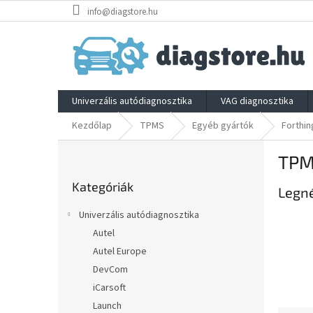
Ugrás
info@diagstore.hu
a
fő
tartalomhoz
Univerzális autódiagnosztika
VAG diagnosztika
Kezdőlap
TPMS
Egyéb gyártók
Forthin
O
TPM
l
Kategóriák
d
Kategóriák
átugrása
Legn
a
l
Univerzális autódiagnosztika
s
Autel
ó
Autel Europe
p
a
DevCom
n
iCarsoft
e
Launch