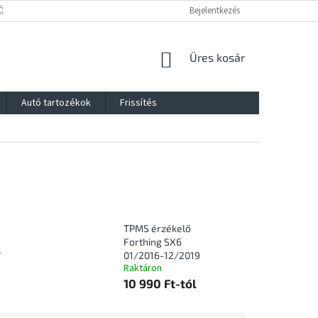
Ó
JOGI NYILATKOZAT
FOGYASZTÓVÉDELMI TÁJÉKOZTATÓ
Bejelentkezés
IM
KOSÁR
Üres kosár
Autó tartozékok
Frissítés
TPMS érzékelő
Forthing SX6
7
01/2016-12/2019
Raktáron
10 990 Ft-tól