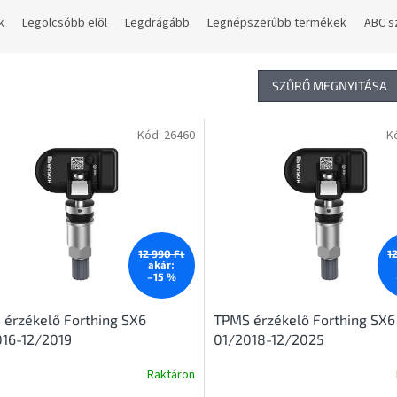
k
Legolcsóbb elöl
Legdrágább
Legnépszerűbb termékek
ABC s
SZŰRŐ MEGNYITÁSA
Kód:
26460
K
12 990 Ft
1
akár:
–15 %
érzékelő Forthing SX6
TPMS érzékelő Forthing SX6
016-12/2019
01/2018-12/2025
Raktáron