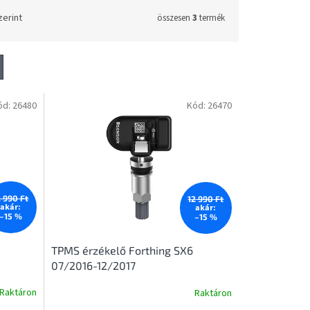
zerint
összesen
3
termék
ód:
26480
Kód:
26470
2 990 Ft
12 990 Ft
akár:
akár:
–15 %
–15 %
TPMS érzékelő Forthing SX6
07/2016-12/2017
Raktáron
Raktáron