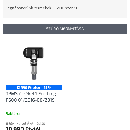
r
m
Legnépszerűbb termékek
ABC szerint
é
k
e
SZŰRŐ MEGNYITÁSA
k
r
T
e
e
n
r
d
m
e
é
z
k
é
e
s
k
akár:
12 990 Ft
–15 %
e
l
TPMS érzékelő Forthing
i
F600 01/2016-06/2019
s
t
Raktáron
á
8 654 Ft-tól ÁFA nélkül
j
10 990 Ft-tól