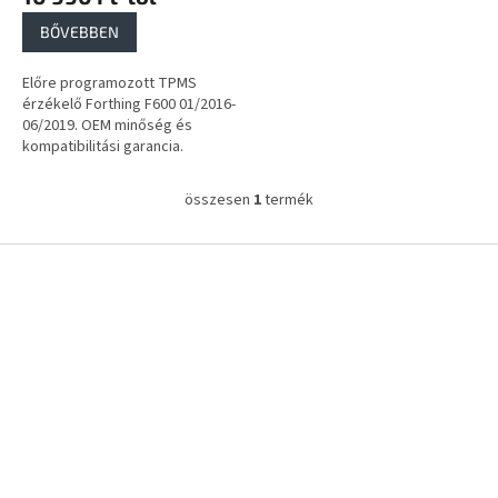
a
BŐVEBBEN
Előre programozott TPMS
érzékelő Forthing F600 01/2016-
06/2019. OEM minőség és
kompatibilitási garancia.
összesen
1
termék
L
i
s
L
t
á
a
b
i
l
r
é
á
c
n
y
í
t
á
s