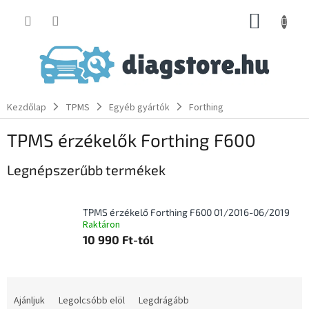
Ugrás
KOSÁR
a
fő
tartalomhoz
Kezdőlap
TPMS
Egyéb gyártók
Forthing
TPMS érzékelők Forthing F600
Legnépszerűbb termékek
TPMS érzékelő Forthing F600 01/2016-06/2019
Raktáron
10 990 Ft-tól
T
e
Ajánljuk
Legolcsóbb elöl
Legdrágább