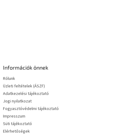
e
l
e
m
e
i
Információk önnek
Rólunk
Üzleti feltételek (ÁSZF)
Adatkezelési tájékoztató
Jogi nyilatkozat
Fogyasztóvédelmi tájékoztató
Impresszum
Süti tájékoztató
Elérhetőségek