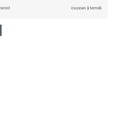
zerint
összesen
1
termék