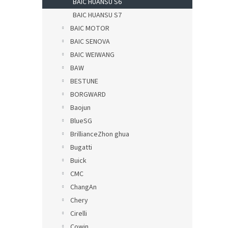
BAIC HUANSU S6
BAIC HUANSU S7
BAIC MOTOR
BAIC SENOVA
BAIC WEIWANG
BAW
BESTUNE
BORGWARD
Baojun
BlueSG
BrillianceZhon ghua
Bugatti
Buick
CMC
ChangAn
Chery
Cirelli
Cowin