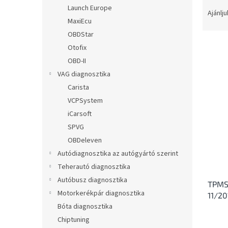
T
l
Launch Europe
e
Ajánlju
MaxiEcu
r
m
OBDStar
é
Otofix
k
OBD-II
e
T
VAG diagnosztika
k
e
Carista
r
r
VCPSystem
e
m
n
iCarsoft
é
d
SPVG
k
e
e
OBDeleven
z
k
Autódiagnosztika az autógyártó szerint
é
l
Teherautó diagnosztika
s
i
e
Autóbusz diagnosztika
TPMS
s
Motorkerékpár diagnosztika
11/20
t
Bóta diagnosztika
á
j
Chiptuning