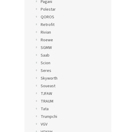
Pagani
Polestar
QOROS
Retrofit
Rivian
Roewe
SGMW
Saab
Scion
Seres
Skyworth
Soueast
TJFAW
TRAUM
Tata
Trumpchi
VGV