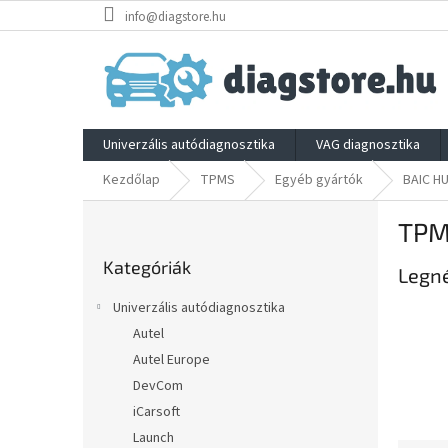
Ugrás
info@diagstore.hu
a
fő
tartalomhoz
Univerzális autódiagnosztika
VAG diagnosztika
Kezdőlap
TPMS
Egyéb gyártók
BAIC H
O
TPM
l
Kategóriák
d
Kategóriák
átugrása
Legn
a
l
Univerzális autódiagnosztika
s
Autel
ó
Autel Europe
p
a
DevCom
n
iCarsoft
e
Launch