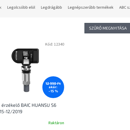
k
Legolcsóbb elöl
Legdrágább
Legnépszerűbb termékek
ABC s
SZŰRŐ MEGNYITÁSA
Kód:
12340
12 990 Ft
akár:
–15 %
 érzékelő BAIC HUANSU S6
15-12/2019
Raktáron