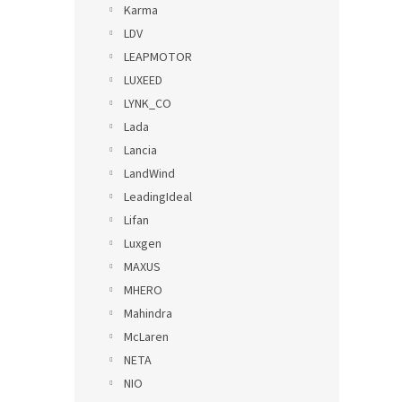
Karma
LDV
LEAPMOTOR
LUXEED
LYNK_CO
Lada
Lancia
LandWind
LeadingIdeal
Lifan
Luxgen
MAXUS
MHERO
Mahindra
McLaren
NETA
NIO