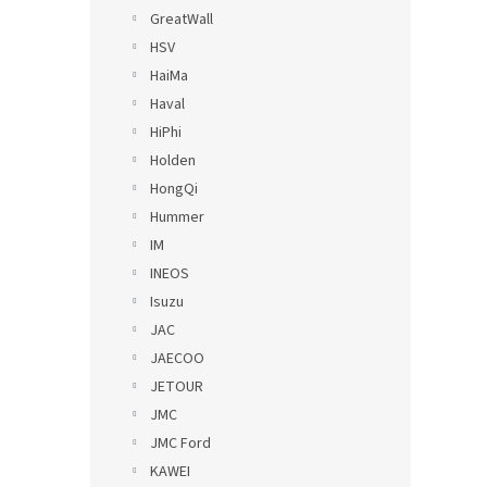
GreatWall
HSV
HaiMa
Haval
HiPhi
Holden
HongQi
Hummer
IM
INEOS
Isuzu
JAC
JAECOO
JETOUR
JMC
JMC Ford
KAWEI