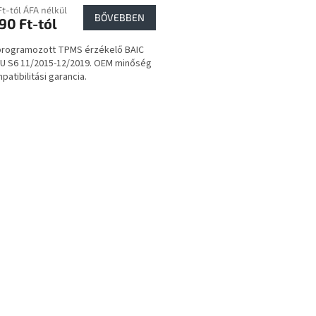
Ft-tól ÁFA nélkül
BŐVEBBEN
90 Ft-tól
programozott TPMS érzékelő BAIC
U S6 11/2015-12/2019. OEM minőség
patibilitási garancia.
L
i
s
t
a
i
r
á
n
y
í
t
á
s
e
l