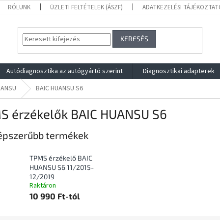
RÓLUNK
ÜZLETI FELTÉTELEK (ÁSZF)
ADATKEZELÉSI TÁJÉKOZTAT
KERESÉS
Autódiagnosztika az autógyártó szerint
Diagnosztikai adapterek
UANSU
BAIC HUANSU S6
S érzékelők BAIC HUANSU S6
épszerűbb termékek
TPMS érzékelő BAIC
HUANSU S6 11/2015-
12/2019
Raktáron
10 990 Ft-tól