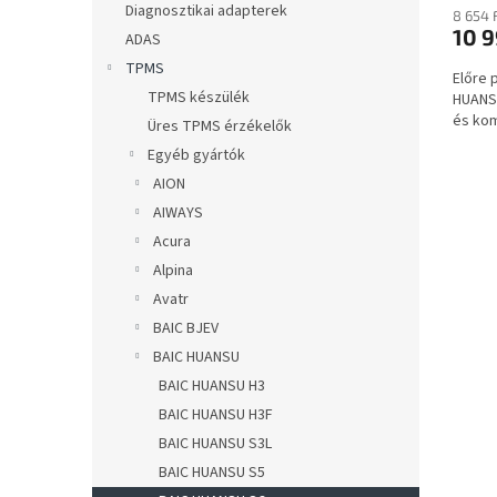
a
Diagnosztikai adapterek
8 654 
10 9
ADAS
TPMS
Előre 
TPMS készülék
HUANS
és kom
Üres TPMS érzékelők
Egyéb gyártók
AION
AIWAYS
Acura
Alpina
Avatr
BAIC BJEV
BAIC HUANSU
BAIC HUANSU H3
BAIC HUANSU H3F
BAIC HUANSU S3L
BAIC HUANSU S5