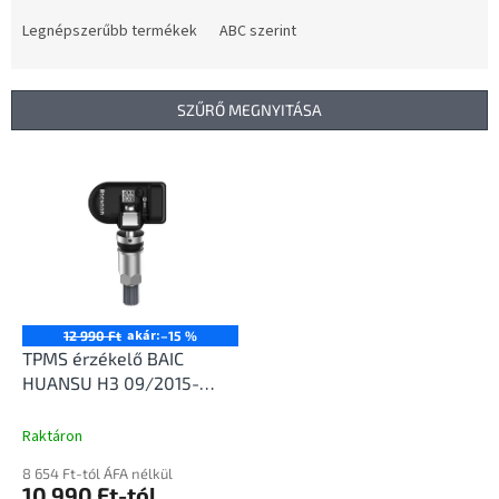
r
m
Legnépszerűbb termékek
ABC szerint
é
k
e
SZŰRŐ MEGNYITÁSA
k
r
T
e
e
n
r
d
m
e
é
z
k
é
e
s
k
akár:
12 990 Ft
–15 %
e
l
TPMS érzékelő BAIC
i
HUANSU H3 09/2015-
s
12/2019
t
Raktáron
á
8 654 Ft-tól ÁFA nélkül
j
10 990 Ft-tól