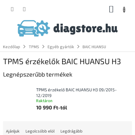
Ugrás
KOSÁR
a
fő
tartalomhoz
Kezdőlap
TPMS
Egyéb gyártók
BAIC HUANSU
TPMS érzékelők BAIC HUANSU H3
Legnépszerűbb termékek
TPMS érzékelő BAIC HUANSU H3 09/2015-
12/2019
Raktáron
10 990 Ft-tól
T
e
Ajánljuk
Legolcsóbb elöl
Legdrágább