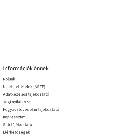
e
l
e
m
e
i
Információk önnek
Rólunk
Üzleti feltételek (ÁSZF)
Adatkezelési tájékoztató
Jogi nyilatkozat
Fogyasztóvédelmi tájékoztató
Impresszum
Süti tájékoztató
Elérhetőségek