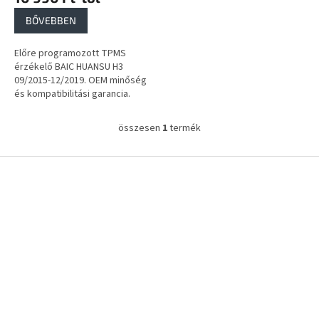
a
BŐVEBBEN
Előre programozott TPMS
érzékelő BAIC HUANSU H3
09/2015-12/2019. OEM minőség
és kompatibilitási garancia.
összesen
1
termék
L
i
s
L
t
á
a
b
i
l
r
é
á
c
n
y
í
t
á
s