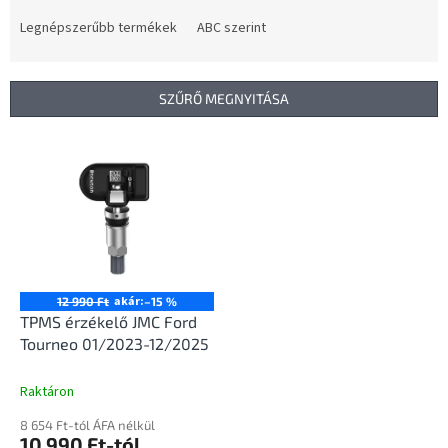
r
m
Legnépszerűbb termékek
ABC szerint
é
k
e
SZŰRŐ MEGNYITÁSA
k
r
T
e
e
n
r
d
m
e
é
z
k
é
e
s
k
akár:
12 990 Ft
–15 %
e
l
TPMS érzékelő JMC Ford
i
Tourneo 01/2023-12/2025
s
t
Raktáron
á
8 654 Ft-tól ÁFA nélkül
j
10 990 Ft-tól