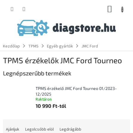
Ugrás
KOSÁR
a
fő
tartalomhoz
Kezdőlap
TPMS
Egyéb gyártók
JMC Ford
TPMS érzékelők JMC Ford Tourneo
Legnépszerűbb termékek
TPMS érzékelő JMC Ford Tourneo 01/2023-
12/2025
Raktáron
10 990 Ft-tól
T
e
Ajánljuk
Legolcsóbb elöl
Legdrágább