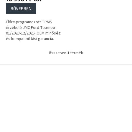
a
BŐVEBBEN
Előre programozott TPMS
érzékelő JMC Ford Tourneo
01/2023-12/2025. OEM minőség
és kompatibilitási garancia.
összesen
1
termék
L
i
s
L
t
á
a
b
i
l
r
é
á
c
n
y
í
t
á
s