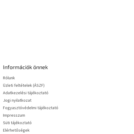
e
l
e
m
e
i
Információk önnek
Rólunk
Üzleti feltételek (ÁSZF)
Adatkezelési tájékoztató
Jogi nyilatkozat
Fogyasztóvédelmi tájékoztató
Impresszum
Süti tájékoztató
Elérhetőségek