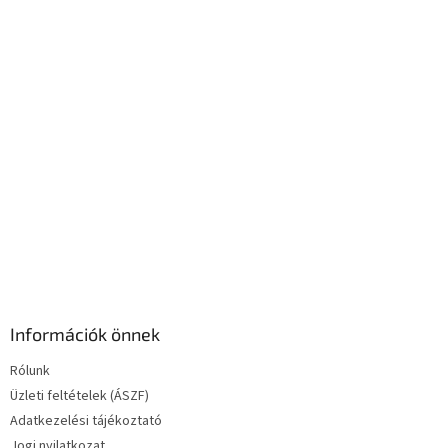
c
n
y
í
t
á
s
e
l
e
m
e
i
Információk önnek
Rólunk
Üzleti feltételek (ÁSZF)
Adatkezelési tájékoztató
Jogi nyilatkozat