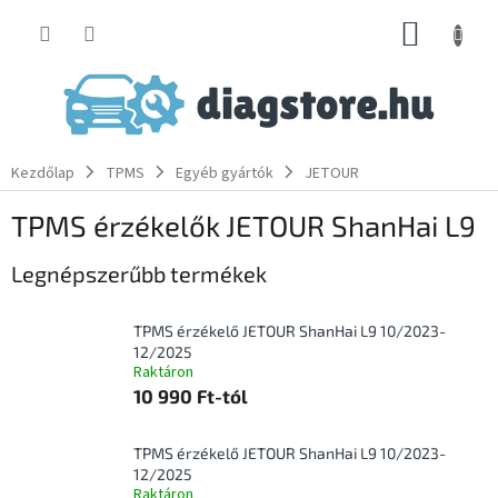
Ugrás
KOSÁR
a
fő
tartalomhoz
Kezdőlap
TPMS
Egyéb gyártók
JETOUR
TPMS érzékelők JETOUR ShanHai L9
Legnépszerűbb termékek
TPMS érzékelő JETOUR ShanHai L9 10/2023-
12/2025
Raktáron
10 990 Ft-tól
TPMS érzékelő JETOUR ShanHai L9 10/2023-
12/2025
Raktáron