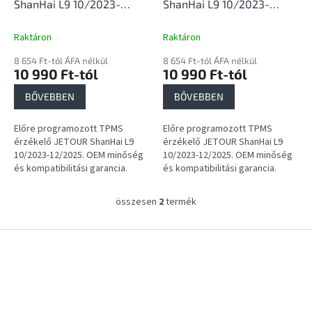
i
ShanHai L9 10/2023-
ShanHai L9 10/2023-
s
12/2025
12/2025
t
Raktáron
Raktáron
á
8 654 Ft-tól ÁFA nélkül
8 654 Ft-tól ÁFA nélkül
j
10 990 Ft-tól
10 990 Ft-tól
a
BŐVEBBEN
BŐVEBBEN
Előre programozott TPMS
Előre programozott TPMS
érzékelő JETOUR ShanHai L9
érzékelő JETOUR ShanHai L9
10/2023-12/2025. OEM minőség
10/2023-12/2025. OEM minőség
és kompatibilitási garancia.
és kompatibilitási garancia.
összesen
2
termék
L
i
s
L
t
á
a
b
i
l
r
é
á