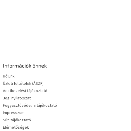
e
l
e
m
e
i
Információk önnek
Rólunk
Üzleti feltételek (ÁSZF)
Adatkezelési tájékoztató
Jogi nyilatkozat
Fogyasztóvédelmi tájékoztató
Impresszum
Süti tájékoztató
Elérhetőségek