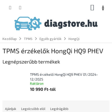
Ugrás
KOSÁR
a
fő
tartalomhoz
Kezdőlap
TPMS
Egyéb gyártók
HongQi
TPMS érzékelők HongQi HQ9 PHEV
Legnépszerűbb termékek
TPMS érzékelő HongQi HQ9 PHEV 01/2024-
12/2025
Raktáron
10 990 Ft-tól
T
e
Ajánljuk
Legolcsóbb elöl
Legdrágább