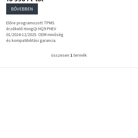
a
BŐVEBBEN
Előre programozott TPMS
érzékelő HongQi HQ9 PHEV
01/2024-12/2025. OEM minőség
és kompatibilitási garancia.
összesen
1
termék
L
i
s
L
t
á
a
b
i
l
r
é
á
c
n
y
í
t
á
s