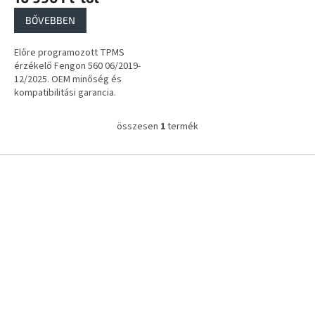
a
BŐVEBBEN
Előre programozott TPMS
érzékelő Fengon 560 06/2019-
12/2025. OEM minőség és
kompatibilitási garancia.
összesen
1
termék
L
i
s
L
t
á
a
b
i
l
r
é
á
c
n
y
í
t
á
s