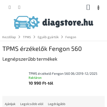
Ugrás
KOSÁR
a
fő
tartalomhoz
Kezdőlap
TPMS
Egyéb gyártók
Fengon
TPMS érzékelők Fengon 560
Legnépszerűbb termékek
TPMS érzékelő Fengon 560 06/2019-12/2025
Raktáron
10 990 Ft-tól
T
e
Ajánljuk
Legolcsóbb elöl
Legdrágább