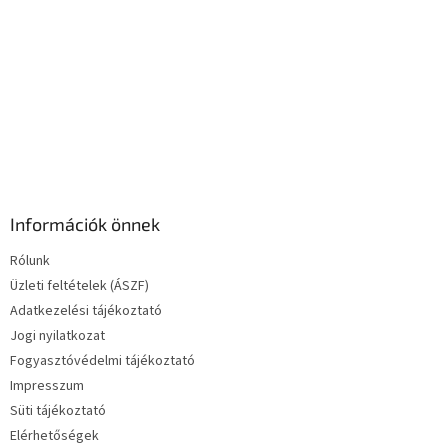
e
l
e
m
e
i
Információk önnek
Rólunk
Üzleti feltételek (ÁSZF)
Adatkezelési tájékoztató
Jogi nyilatkozat
Fogyasztóvédelmi tájékoztató
Impresszum
Süti tájékoztató
Elérhetőségek