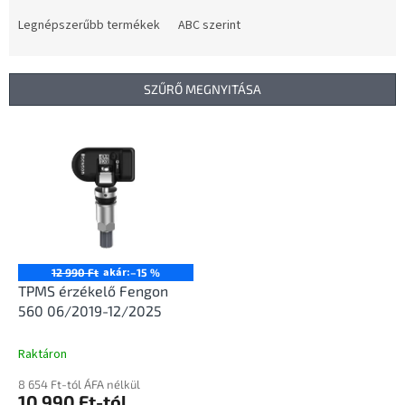
r
m
Legnépszerűbb termékek
ABC szerint
é
k
e
SZŰRŐ MEGNYITÁSA
k
r
T
e
e
n
r
d
m
e
é
z
k
é
e
s
k
akár:
12 990 Ft
–15 %
e
l
TPMS érzékelő Fengon
i
560 06/2019-12/2025
s
t
Raktáron
á
8 654 Ft-tól ÁFA nélkül
j
10 990 Ft-tól