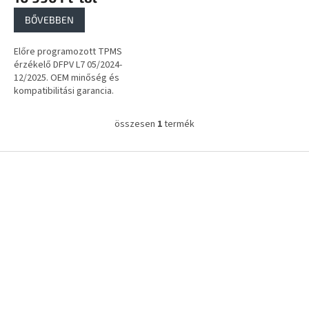
a
BŐVEBBEN
Előre programozott TPMS
érzékelő DFPV L7 05/2024-
12/2025. OEM minőség és
kompatibilitási garancia.
összesen
1
termék
L
i
s
L
t
á
a
b
i
l
r
é
á
c
n
y
í
t
á
s