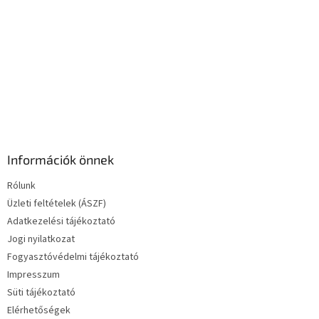
e
l
e
m
e
i
Információk önnek
Rólunk
Üzleti feltételek (ÁSZF)
Adatkezelési tájékoztató
Jogi nyilatkozat
Fogyasztóvédelmi tájékoztató
Impresszum
Süti tájékoztató
Elérhetőségek