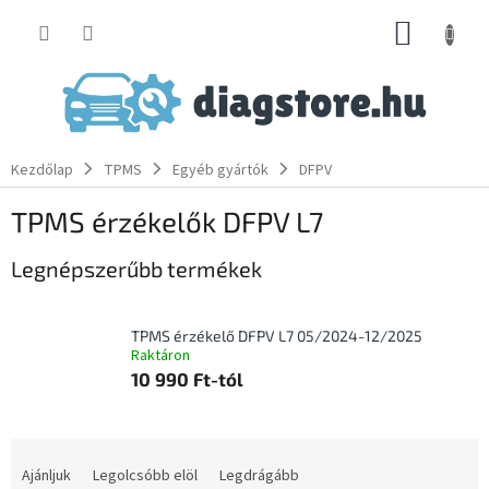
Ugrás
KOSÁR
a
fő
tartalomhoz
Kezdőlap
TPMS
Egyéb gyártók
DFPV
TPMS érzékelők DFPV L7
Legnépszerűbb termékek
TPMS érzékelő DFPV L7 05/2024-12/2025
Raktáron
10 990 Ft-tól
T
e
Ajánljuk
Legolcsóbb elöl
Legdrágább