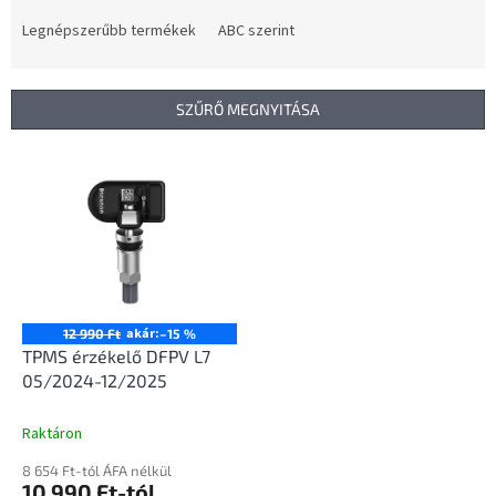
r
m
Legnépszerűbb termékek
ABC szerint
é
k
e
SZŰRŐ MEGNYITÁSA
k
r
T
e
e
n
r
d
m
e
é
z
k
é
e
s
k
akár:
12 990 Ft
–15 %
e
l
TPMS érzékelő DFPV L7
i
05/2024-12/2025
s
t
Raktáron
á
8 654 Ft-tól ÁFA nélkül
j
10 990 Ft-tól