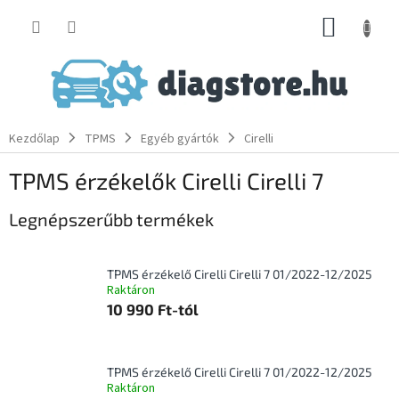
Ugrás
KOSÁR
a
fő
tartalomhoz
Kezdőlap
TPMS
Egyéb gyártók
Cirelli
TPMS érzékelők Cirelli Cirelli 7
Legnépszerűbb termékek
TPMS érzékelő Cirelli Cirelli 7 01/2022-12/2025
Raktáron
10 990 Ft-tól
TPMS érzékelő Cirelli Cirelli 7 01/2022-12/2025
Raktáron