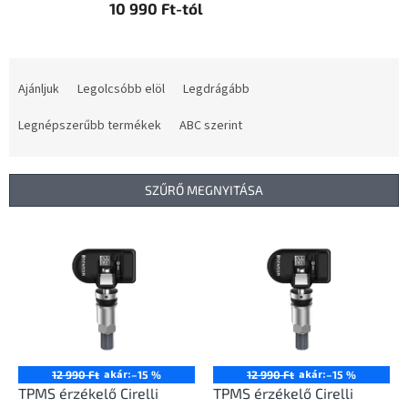
10 990 Ft-tól
T
e
Ajánljuk
Legolcsóbb elöl
Legdrágább
r
m
Legnépszerűbb termékek
ABC szerint
é
k
e
SZŰRŐ MEGNYITÁSA
k
r
T
e
e
n
r
d
m
e
é
z
k
é
e
s
k
akár:
akár:
12 990 Ft
–15 %
12 990 Ft
–15 %
e
l
TPMS érzékelő Cirelli
TPMS érzékelő Cirelli