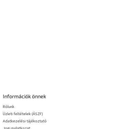
c
n
y
í
t
á
s
e
l
e
m
e
i
Információk önnek
Rólunk
Üzleti feltételek (ÁSZF)
Adatkezelési tájékoztató
Jogi nyilatkozat