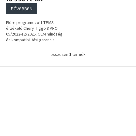
a
BŐVEBBEN
Előre programozott TPMS
érzékelő Chery Tiggo 8 PRO
05/2022-12/2025. OEM minőség
és kompatibilitási garancia.
összesen
1
termék
L
i
s
L
t
á
a
b
i
l
r
é
á
c
n
y
í
t
á
s