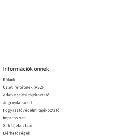
e
l
e
m
e
i
Információk önnek
Rólunk
Üzleti feltételek (ÁSZF)
Adatkezelési tájékoztató
Jogi nyilatkozat
Fogyasztóvédelmi tájékoztató
Impresszum
Süti tájékoztató
Elérhetőségek