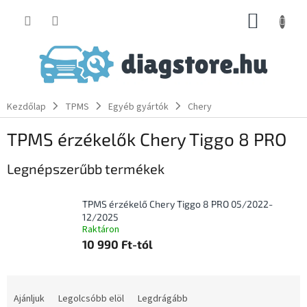
Ugrás
KOSÁR
a
fő
tartalomhoz
Kezdőlap
TPMS
Egyéb gyártók
Chery
TPMS érzékelők Chery Tiggo 8 PRO
Legnépszerűbb termékek
TPMS érzékelő Chery Tiggo 8 PRO 05/2022-
12/2025
Raktáron
10 990 Ft-tól
T
e
Ajánljuk
Legolcsóbb elöl
Legdrágább