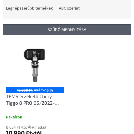
r
m
Legnépszerűbb termékek
ABC szerint
é
k
e
SZŰRŐ MEGNYITÁSA
k
r
T
e
e
n
r
d
m
e
é
z
k
é
e
s
k
akár:
12 990 Ft
–15 %
e
l
TPMS érzékelő Chery
i
Tiggo 8 PRO 05/2022-
s
12/2025
t
Raktáron
á
8 654 Ft-tól ÁFA nélkül
j
10 990 Ft-tól