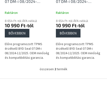
i
07 DM-i 08/2024-
07 DM-i 08/2024-
s
12/2025
12/2025
t
Raktáron
Raktáron
á
8 654 Ft-tól ÁFA nélkül
8 654 Ft-tól ÁFA nélkül
j
10 990 Ft-tól
10 990 Ft-tól
a
BŐVEBBEN
BŐVEBBEN
Előre programozott TPMS
Előre programozott TPMS
érzékelő BYD Seal 07 DM-i
érzékelő BYD Seal 07 DM-i
08/2024-12/2025. OEM minőség
08/2024-12/2025. OEM minőség
és kompatibilitási garancia.
és kompatibilitási garancia.
összesen
2
termék
L
i
s
L
t
á
a
b
i
l
r
é
á