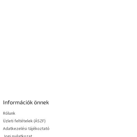
c
n
y
í
t
á
s
e
l
e
m
e
i
Információk önnek
Rólunk
Üzleti feltételek (ÁSZF)
Adatkezelési tájékoztató
Jogi nyilatkozat