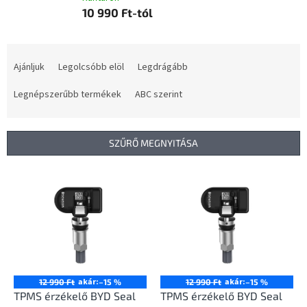
10 990 Ft-tól
T
e
Ajánljuk
Legolcsóbb elöl
Legdrágább
r
m
Legnépszerűbb termékek
ABC szerint
é
k
e
SZŰRŐ MEGNYITÁSA
k
r
T
e
e
n
r
d
m
e
é
z
k
é
e
s
k
akár:
akár:
12 990 Ft
–15 %
12 990 Ft
–15 %
e
l
TPMS érzékelő BYD Seal
TPMS érzékelő BYD Seal