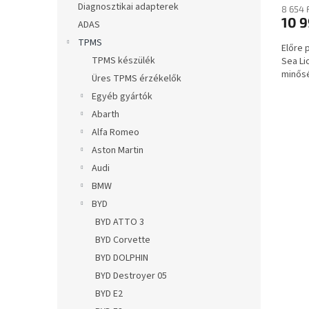
a
Diagnosztikai adapterek
8 654 
10 9
ADAS
TPMS
Előre 
TPMS készülék
Sea Li
minősé
Üres TPMS érzékelők
Egyéb gyártók
Abarth
Alfa Romeo
Aston Martin
Audi
BMW
BYD
BYD ATTO 3
BYD Corvette
BYD DOLPHIN
BYD Destroyer 05
BYD E2