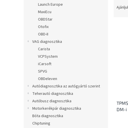
T
l
Launch Europe
e
Ajánlju
MaxiEcu
r
m
OBDStar
é
Otofix
k
OBD-II
e
T
VAG diagnosztika
k
e
Carista
r
r
VCPSystem
e
m
n
iCarsoft
é
d
SPVG
k
e
e
OBDeleven
z
k
Autódiagnosztika az autógyártó szerint
é
l
Teherautó diagnosztika
s
i
e
Autóbusz diagnosztika
TPMS 
s
Motorkerékpár diagnosztika
DM-i
t
Bóta diagnosztika
á
j
Chiptuning