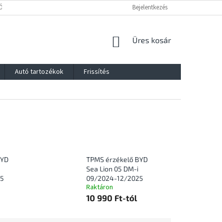
Ó
JOGI NYILATKOZAT
FOGYASZTÓVÉDELMI TÁJÉKOZTATÓ
Bejelentkezés
IM
KOSÁR
Üres kosár
Autó tartozékok
Frissítés
BYD
TPMS érzékelő BYD
Sea Lion 05 DM-i
25
09/2024-12/2025
Raktáron
10 990 Ft-tól