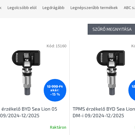
k
Legolcsóbb elöl
Legdrágább
Legnépszerűbb termékek
ABC s
SZŰRŐ MEGNYITÁSA
Kód:
15160
K
12 990 Ft
1
akár:
–15 %
érzékelő BYD Sea Lion 05
TPMS érzékelő BYD Sea Lion
 09/2024-12/2025
DM-i 09/2024-12/2025
Raktáron