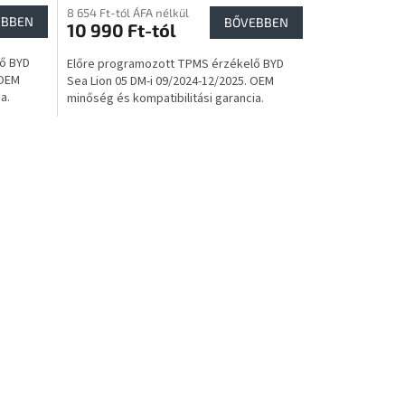
8 654 Ft-tól ÁFA nélkül
EBBEN
BŐVEBBEN
10 990 Ft-tól
ő BYD
Előre programozott TPMS érzékelő BYD
 OEM
Sea Lion 05 DM-i 09/2024-12/2025. OEM
a.
minőség és kompatibilitási garancia.