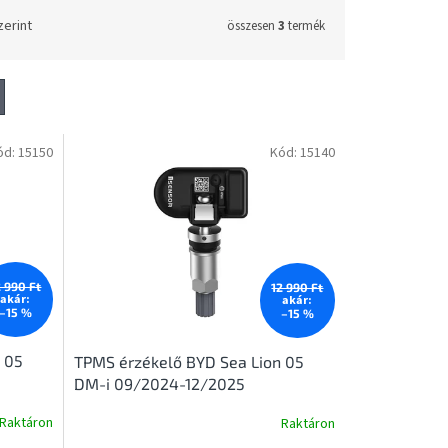
zerint
összesen
3
termék
ód:
15150
Kód:
15140
2 990 Ft
12 990 Ft
akár:
akár:
–15 %
–15 %
 05
TPMS érzékelő BYD Sea Lion 05
DM-i 09/2024-12/2025
Raktáron
Raktáron