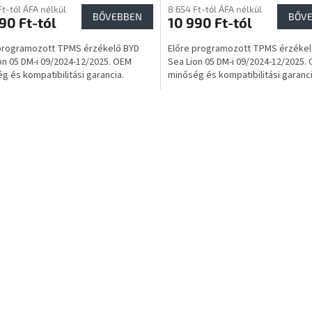
Ft-tól ÁFA nélkül
8 654 Ft-tól ÁFA nélkül
BŐVEBBEN
BŐV
90 Ft-tól
10 990 Ft-tól
programozott TPMS érzékelő BYD
Előre programozott TPMS érzékel
on 05 DM-i 09/2024-12/2025. OEM
Sea Lion 05 DM-i 09/2024-12/2025.
g és kompatibilitási garancia.
minőség és kompatibilitási garanci
L
i
s
t
a
i
r
á
n
y
í
t
á
s
e
l