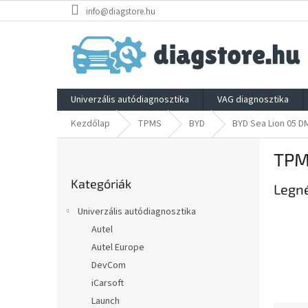
Ugrás
info@diagstore.hu
a
fő
tartalomhoz
Univerzális autódiagnosztika
VAG diagnosztika
Kezdőlap
TPMS
BYD
BYD Sea Lion 05 DM
O
TPM
l
Kategóriák
d
Kategóriák
átugrása
Legn
a
l
Univerzális autódiagnosztika
s
Autel
ó
Autel Europe
p
a
DevCom
n
iCarsoft
e
Launch