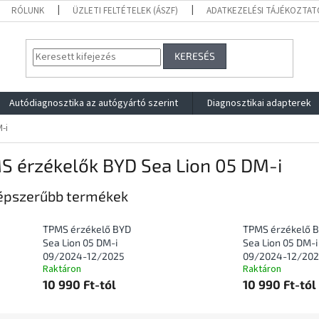
RÓLUNK
ÜZLETI FELTÉTELEK (ÁSZF)
ADATKEZELÉSI TÁJÉKOZTAT
KERESÉS
Autódiagnosztika az autógyártó szerint
Diagnosztikai adapterek
-i
S érzékelők BYD Sea Lion 05 DM-i
épszerűbb termékek
TPMS érzékelő BYD
TPMS érzékelő 
Sea Lion 05 DM-i
Sea Lion 05 DM-i
09/2024-12/2025
09/2024-12/20
Raktáron
Raktáron
10 990 Ft-tól
10 990 Ft-tól