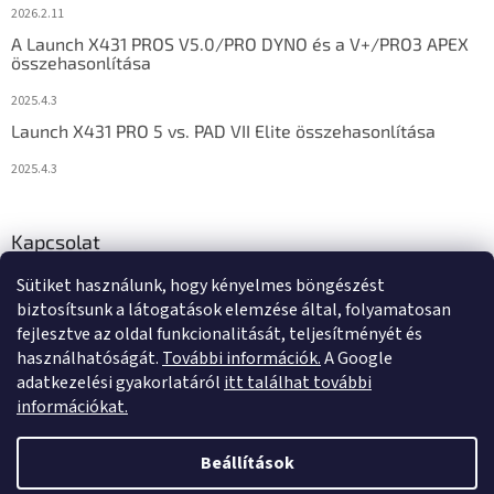
2026.2.11
A Launch X431 PROS V5.0/PRO DYNO és a V+/PRO3 APEX
összehasonlítása
2025.4.3
Launch X431 PRO 5 vs. PAD VII Elite összehasonlítása
2025.4.3
Kapcsolat
Sütiket használunk, hogy kényelmes böngészést
info
@
diagstore.hu
biztosítsunk a látogatások elemzése által, folyamatosan
fejlesztve az oldal funkcionalitását, teljesítményét és
használhatóságát.
További információk.
A Google
adatkezelési gyakorlatáról
itt találhat további
információkat.
Shoptet készítette
Beállítások