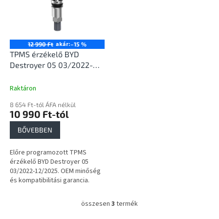
akár:
12 990 Ft
–15 %
TPMS érzékelő BYD
Destroyer 05 03/2022-
12/2025
Raktáron
8 654 Ft-tól ÁFA nélkül
10 990 Ft-tól
BŐVEBBEN
Előre programozott TPMS
érzékelő BYD Destroyer 05
03/2022-12/2025. OEM minőség
és kompatibilitási garancia.
összesen
3
termék
L
i