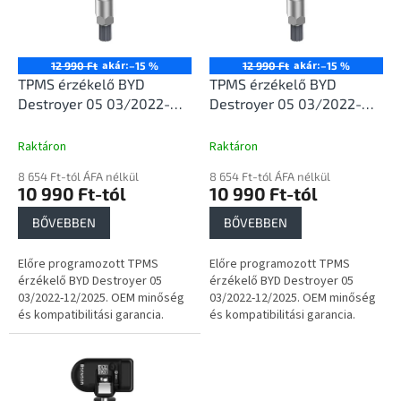
e
é
z
k
é
e
s
k
akár:
akár:
12 990 Ft
–15 %
12 990 Ft
–15 %
e
l
TPMS érzékelő BYD
TPMS érzékelő BYD
i
Destroyer 05 03/2022-
Destroyer 05 03/2022-
s
12/2025
12/2025
t
Raktáron
Raktáron
á
8 654 Ft-tól ÁFA nélkül
8 654 Ft-tól ÁFA nélkül
j
10 990 Ft-tól
10 990 Ft-tól
a
BŐVEBBEN
BŐVEBBEN
Előre programozott TPMS
Előre programozott TPMS
érzékelő BYD Destroyer 05
érzékelő BYD Destroyer 05
03/2022-12/2025. OEM minőség
03/2022-12/2025. OEM minőség
és kompatibilitási garancia.
és kompatibilitási garancia.