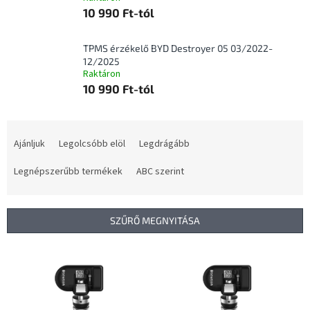
10 990 Ft-tól
TPMS érzékelő BYD Destroyer 05 03/2022-
12/2025
Raktáron
10 990 Ft-tól
T
e
Ajánljuk
Legolcsóbb elöl
Legdrágább
r
m
Legnépszerűbb termékek
ABC szerint
é
k
e
SZŰRŐ MEGNYITÁSA
k
r
T
e
e
n
r
d
m