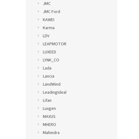
JMC
JMC Ford
KAWEI
Karma
LDV
LEAPMOTOR
LUXEED
LYNK_CO
Lada
Lancia
LandWind
LeadingIdeal
Lifan
Luxgen
MAXUS
MHERO
Mahindra