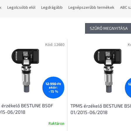
k
Legolcsóbb elöl
Legdrágább
Legnépszerűbb termékek
ABC s
SZŰRŐ MEGNYITÁSA
Kód:
12680
K
12 990 Ft
1
akár:
–15 %
 érzékelő BESTUNE B50F
TPMS érzékelő BESTUNE B5
015-06/2018
01/2015-06/2018
Raktáron