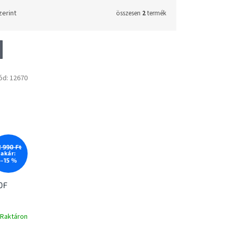
zerint
összesen
2
termék
ód:
12670
2 990 Ft
akár:
–15 %
0F
Raktáron