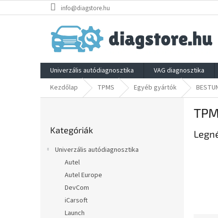
Ugrás
info@diagstore.hu
a
fő
tartalomhoz
Univerzális autódiagnosztika
VAG diagnosztika
Kezdőlap
TPMS
Egyéb gyártók
BESTU
O
TPM
l
Kategóriák
d
Kategóriák
átugrása
Legn
a
l
Univerzális autódiagnosztika
s
Autel
ó
Autel Europe
p
a
DevCom
n
iCarsoft
e
Launch