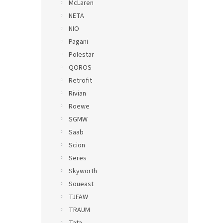
McLaren
NETA
NIO
Pagani
Polestar
QOROS
Retrofit
Rivian
Roewe
SGMW
Saab
Scion
Seres
Skyworth
Soueast
TJFAW
TRAUM