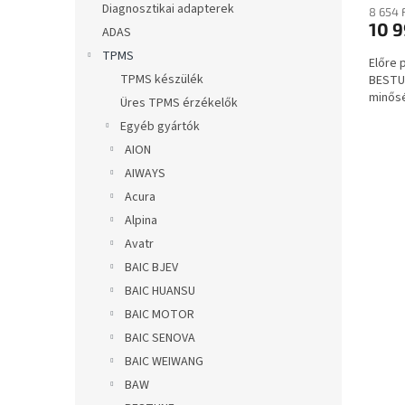
a
Diagnosztikai adapterek
8 654 
10 9
ADAS
TPMS
Előre
TPMS készülék
BESTU
minősé
Üres TPMS érzékelők
Egyéb gyártók
AION
AIWAYS
Acura
Alpina
Avatr
BAIC BJEV
BAIC HUANSU
BAIC MOTOR
BAIC SENOVA
BAIC WEIWANG
BAW