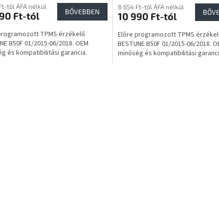
Ft-tól ÁFA nélkül
8 654 Ft-tól ÁFA nélkül
BŐVEBBEN
BŐV
90 Ft-tól
10 990 Ft-tól
 programozott TPMS érzékelő
Előre programozott TPMS érzéke
NE B50F 01/2015-06/2018. OEM
BESTUNE B50F 01/2015-06/2018. 
g és kompatibilitási garancia.
minőség és kompatibilitási garanci
L
i
s
t
a
i
r
á
n
y
í
t
á
s
e
l