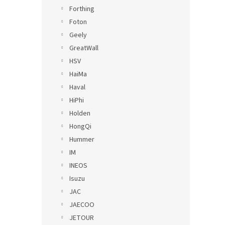
Forthing
Foton
Geely
GreatWall
HSV
HaiMa
Haval
HiPhi
Holden
HongQi
Hummer
IM
INEOS
Isuzu
JAC
JAECOO
JETOUR