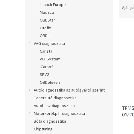
T
l
Launch Europe
e
Ajánlju
MaxiEcu
r
m
OBDStar
é
Otofix
k
OBD-II
e
T
VAG diagnosztika
k
e
Carista
r
r
VCPSystem
e
m
n
iCarsoft
é
d
SPVG
k
e
e
OBDeleven
z
k
Autódiagnosztika az autógyártó szerint
é
l
Teherautó diagnosztika
s
i
e
Autóbusz diagnosztika
TPMS
s
Motorkerékpár diagnosztika
01/2
t
Bóta diagnosztika
á
j
Chiptuning