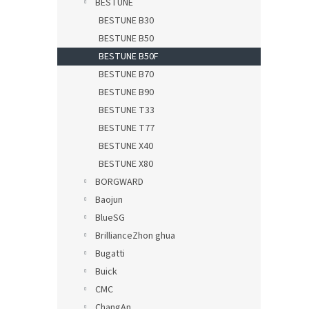
BESTUNE
BESTUNE B30
BESTUNE B50
BESTUNE B50F
BESTUNE B70
BESTUNE B90
BESTUNE T33
BESTUNE T77
BESTUNE X40
BESTUNE X80
BORGWARD
Baojun
BlueSG
BrillianceZhon ghua
Bugatti
Buick
CMC
ChangAn