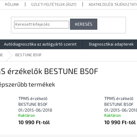
RÓLUNK
ÜZLETI FELTÉTELEK (ÁSZF)
ADATKEZELÉSI TÁJÉKOZTAT
KERESÉS
Autódiagnosztika az autógyártó szerint
Diagnosztikai adapterek
NE
BESTUNE B50F
S érzékelők BESTUNE B50F
épszerűbb termékek
TPMS érzékelő
TPMS érzékelő
BESTUNE B50F
BESTUNE B50F
01/2015-06/2018
01/2015-06/201
Raktáron
Raktáron
10 990 Ft-tól
10 990 Ft-tól