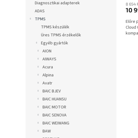
a
Diagnosztikai adapterek
8 654 
10 9
ADAS
TPMS
Előre 
TPMS készülék
Cloud 
kompat
Üres TPMS érzékelők
Egyéb gyártók
AION
AIWAYS
Acura
Alpina
Avatr
BAIC BJEV
BAIC HUANSU
BAIC MOTOR
BAIC SENOVA
BAIC WEIWANG
BAW