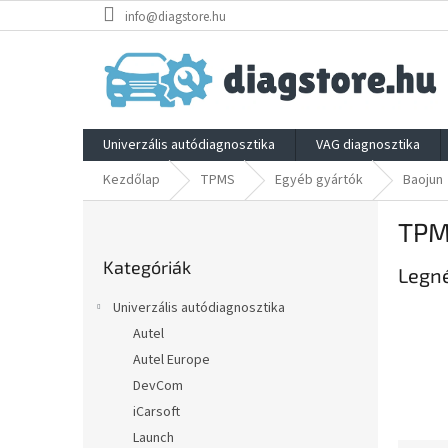
Ugrás
info@diagstore.hu
a
fő
tartalomhoz
Univerzális autódiagnosztika
VAG diagnosztika
Kezdőlap
TPMS
Egyéb gyártók
Baojun
O
TPM
l
Kategóriák
d
Kategóriák
átugrása
Legn
a
l
Univerzális autódiagnosztika
s
Autel
ó
Autel Europe
p
a
DevCom
n
iCarsoft
e
Launch