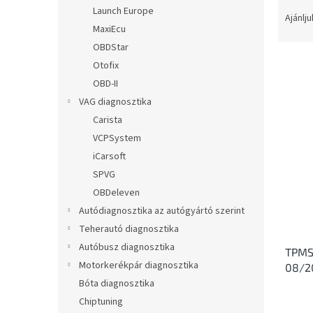
T
l
Launch Europe
e
Ajánlju
MaxiEcu
r
m
OBDStar
é
Otofix
k
OBD-II
e
T
VAG diagnosztika
k
e
Carista
r
r
VCPSystem
e
m
n
iCarsoft
é
d
SPVG
k
e
e
OBDeleven
z
k
Autódiagnosztika az autógyártó szerint
é
l
Teherautó diagnosztika
s
i
e
Autóbusz diagnosztika
TPMS 
s
Motorkerékpár diagnosztika
08/2
t
Bóta diagnosztika
á
j
Chiptuning