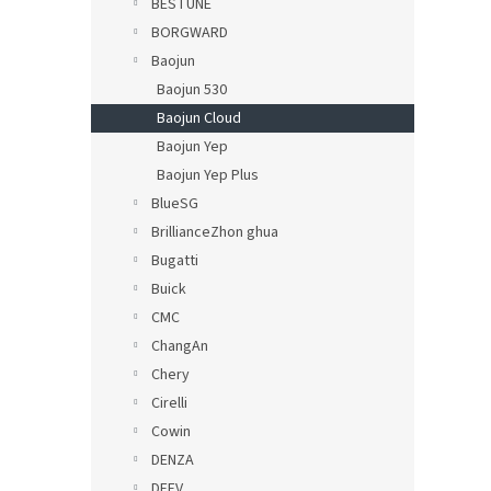
BESTUNE
BORGWARD
Baojun
Baojun 530
Baojun Cloud
Baojun Yep
Baojun Yep Plus
BlueSG
BrillianceZhon ghua
Bugatti
Buick
CMC
ChangAn
Chery
Cirelli
Cowin
DENZA
DFEV