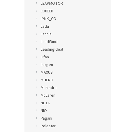
LEAPMOTOR
LUXEED
LYNK_CO
Lada
Lancia
LandWind
LeadingIdeal
Lifan
Luxgen
MAXUS
MHERO
Mahindra
McLaren
NETA
NIO
Pagani
Polestar