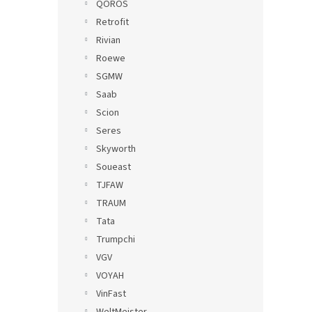
QOROS
Retrofit
Rivian
Roewe
SGMW
Saab
Scion
Seres
Skyworth
Soueast
TJFAW
TRAUM
Tata
Trumpchi
VGV
VOYAH
VinFast