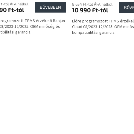
Ft-tól ÁFA nélkül
8 654 Ft-tól ÁFA nélkül
BŐVEBBEN
BŐV
90 Ft-tól
10 990 Ft-tól
programozott TPMS érzékelő Baojun
Előre programozott TPMS érzékel
08/2023-12/2025. OEM minőség és
Cloud 08/2023-12/2025. OEM minő
ibilitási garancia.
kompatibilitási garancia.
L
i
s
t
a
i
r
á
n
y
í
t
á
s
e
l