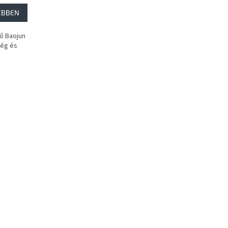
EBBEN
ő Baojun
ség és