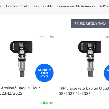
k
Legolcsóbb elöl
Legdrágább
Legnépszerűbb termékek
ABC s
SZŰRŐ MEGNYITÁSA
Kód:
15690
K
12 990 Ft
1
akár:
–15 %
érzékelő Baojun Cloud
TPMS érzékelő Baojun Cloud
023-12/2025
08/2023-12/2025
Raktáron