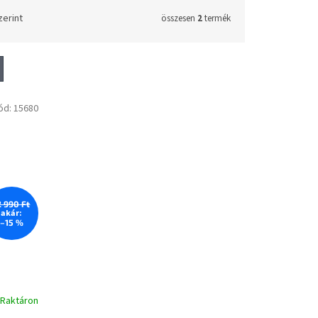
zerint
összesen
2
termék
ód:
15680
2 990 Ft
akár:
–15 %
Raktáron