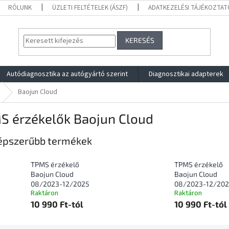
RÓLUNK
ÜZLETI FELTÉTELEK (ÁSZF)
ADATKEZELÉSI TÁJÉKOZTAT
KERESÉS
Autódiagnosztika az autógyártó szerint
Diagnosztikai adapterek
Baojun Cloud
S érzékelők Baojun Cloud
épszerűbb termékek
TPMS érzékelő
TPMS érzékelő
Baojun Cloud
Baojun Cloud
08/2023-12/2025
08/2023-12/20
Raktáron
Raktáron
10 990 Ft-tól
10 990 Ft-tól