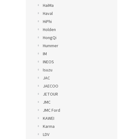
HaiMa
Haval
HiPhi
Holden
HongQi
Hummer
IM
INEOS
Isuzu
JAC
JAECOO
JETOUR
JMC
JMC Ford
KAWEI
Karma
LDV