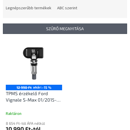
r
m
Legnépszerűbb termékek
ABC szerint
é
k
e
SZŰRŐ MEGNYITÁSA
k
r
T
e
e
n
r
d
m
e
é
z
k
é
e
s
k
akár:
12 990 Ft
–15 %
e
l
TPMS érzékelő Ford
i
Vignale S-Max 01/2015-
s
12/2020
t
Raktáron
á
8 654 Ft-tól ÁFA nélkül
j
10 990 Ft-tól