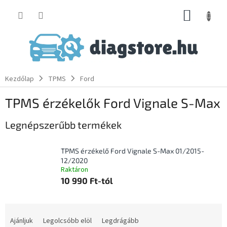
Ugrás
KOSÁR
a
fő
tartalomhoz
Kezdőlap
TPMS
Ford
TPMS érzékelők Ford Vignale S-Max
Legnépszerűbb termékek
TPMS érzékelő Ford Vignale S-Max 01/2015-
12/2020
Raktáron
10 990 Ft-tól
T
e
Ajánljuk
Legolcsóbb elöl
Legdrágább