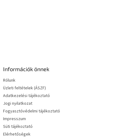
e
l
e
m
e
i
Információk önnek
Rólunk
Üzleti feltételek (ÁSZF)
Adatkezelési tájékoztató
Jogi nyilatkozat
Fogyasztóvédelmi tájékoztató
Impresszum
Süti tájékoztató
Elérhetőségek