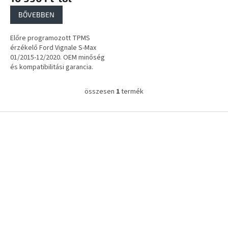
a
BŐVEBBEN
Előre programozott TPMS
érzékelő Ford Vignale S-Max
01/2015-12/2020. OEM minőség
és kompatibilitási garancia.
összesen
1
termék
L
i
s
L
t
á
a
b
i
l
r
é
á
c
n
y
í
t
á
s