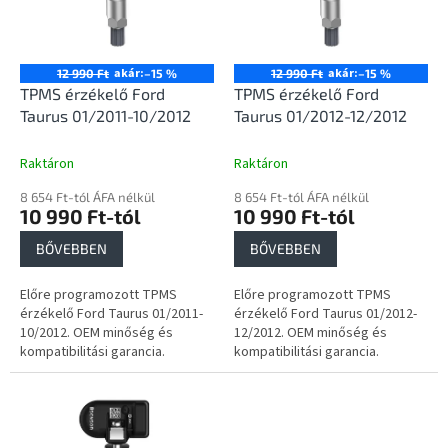
e
é
z
k
é
e
s
k
akár:
akár:
12 990 Ft
–15 %
12 990 Ft
–15 %
e
l
TPMS érzékelő Ford
TPMS érzékelő Ford
i
Taurus 01/2011-10/2012
Taurus 01/2012-12/2012
s
t
Raktáron
Raktáron
á
8 654 Ft-tól ÁFA nélkül
8 654 Ft-tól ÁFA nélkül
j
10 990 Ft-tól
10 990 Ft-tól
a
BŐVEBBEN
BŐVEBBEN
Előre programozott TPMS
Előre programozott TPMS
érzékelő Ford Taurus 01/2011-
érzékelő Ford Taurus 01/2012-
10/2012. OEM minőség és
12/2012. OEM minőség és
kompatibilitási garancia.
kompatibilitási garancia.