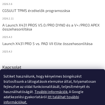
2026.3.6
CGSULIT TPMS érzékelők programozása
2026.2.11
A Launch X431 PROS V5.0/PRO DYNO és a V+/PRO3 APEX
összehasonlítása
2025.4.3
Launch X431 PRO 5 vs. PAD VII Elite összehasonlítása
2025.4.3
Kapcsolat
Sütiket használunk, hogy kényelmes böngészést
info
@
diagstore.hu
biztosítsunk a látogatások elemzése által, folyamatosan
fejlesztve az oldal funkcionalitását, teljesítményét és
használhatóságát.
További információk.
A Google
adatkezelési gyakorlatáról
itt találhat további
információkat.