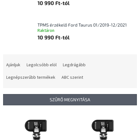
10 990 Ft-tól
TPMS érzékelő Ford Taurus 01/2019-12/2021
Raktáron
10 990 Ft-tól
T
e
Ajánljuk
Legolcsóbb elöl
Legdrágább
r
m
Legnépszerűbb termékek
ABC szerint
é
k
e
SZŰRŐ MEGNYITÁSA
k
r
T
e
e
n
r
d
m