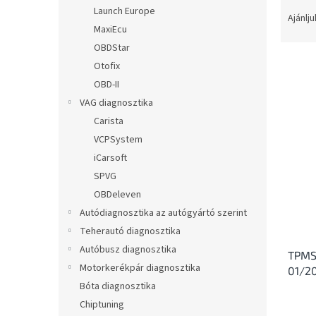
T
l
Launch Europe
e
Ajánlju
MaxiEcu
r
m
OBDStar
é
Otofix
k
OBD-II
e
T
VAG diagnosztika
k
e
Carista
r
r
VCPSystem
e
m
n
iCarsoft
é
d
SPVG
k
e
e
OBDeleven
z
k
Autódiagnosztika az autógyártó szerint
é
l
Teherautó diagnosztika
s
i
e
Autóbusz diagnosztika
TPMS 
s
Motorkerékpár diagnosztika
01/2
t
Bóta diagnosztika
á
j
Chiptuning