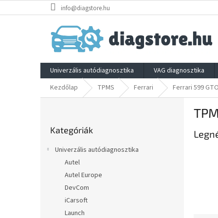
Ugrás
info@diagstore.hu
a
fő
tartalomhoz
Univerzális autódiagnosztika
VAG diagnosztika
Kezdőlap
TPMS
Ferrari
Ferrari 599 GT
O
TPM
l
Kategóriák
d
Kategóriák
átugrása
Legn
a
l
Univerzális autódiagnosztika
s
Autel
ó
Autel Europe
p
a
DevCom
n
iCarsoft
e
Launch