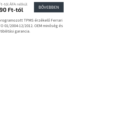
Ft-tól ÁFA nélkül
BŐVEBBEN
90 Ft-tól
programozott TPMS érzékelő Ferrari
O 01/2004-12/2012. OEM minőség és
ibilitási garancia.
L
i
s
t
a
i
r
á
n
y
í
t
á
s
e
l