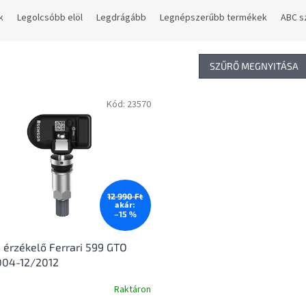
k
Legolcsóbb elöl
Legdrágább
Legnépszerűbb termékek
ABC s
SZŰRŐ MEGNYITÁSA
Kód:
23570
12 990 Ft
akár:
–15 %
érzékelő Ferrari 599 GTO
004-12/2012
Raktáron