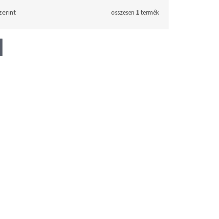
zerint
összesen
1
termék