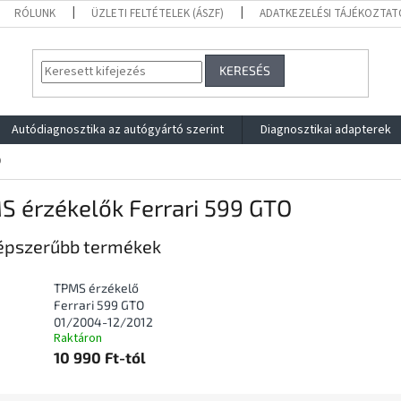
RÓLUNK
ÜZLETI FELTÉTELEK (ÁSZF)
ADATKEZELÉSI TÁJÉKOZTAT
KERESÉS
Autódiagnosztika az autógyártó szerint
Diagnosztikai adapterek
O
S érzékelők Ferrari 599 GTO
épszerűbb termékek
TPMS érzékelő
Ferrari 599 GTO
01/2004-12/2012
Raktáron
10 990 Ft-tól