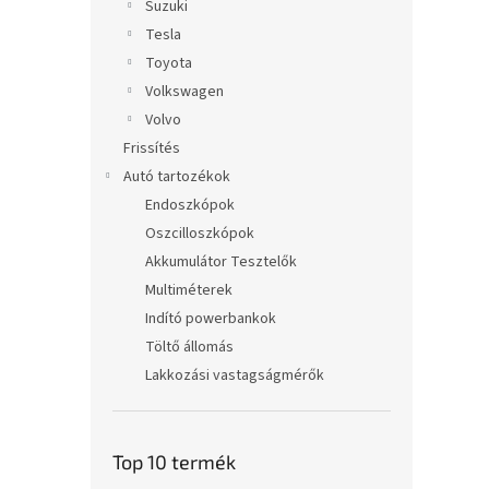
Suzuki
Tesla
Toyota
Volkswagen
Volvo
Frissítés
Autó tartozékok
Endoszkópok
Oszcilloszkópok
Akkumulátor Tesztelők
Multiméterek
Indító powerbankok
Töltő állomás
Lakkozási vastagságmérők
Top 10 termék