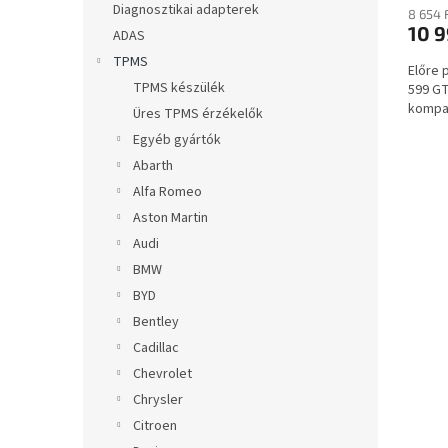
a
Diagnosztikai adapterek
8 654 
10 9
ADAS
TPMS
Előre 
TPMS készülék
599 GT
kompat
Üres TPMS érzékelők
Egyéb gyártók
Abarth
Alfa Romeo
Aston Martin
Audi
BMW
BYD
Bentley
Cadillac
Chevrolet
Chrysler
Citroen