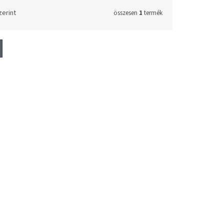
zerint
összesen
1
termék