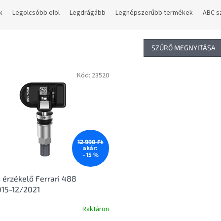
k
Legolcsóbb elöl
Legdrágább
Legnépszerűbb termékek
ABC s
SZŰRŐ MEGNYITÁSA
Kód:
23520
12 990 Ft
akár:
–15 %
érzékelő Ferrari 488
015-12/2021
Raktáron