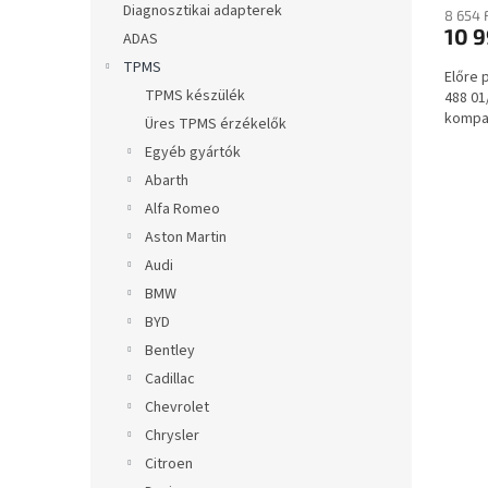
a
Diagnosztikai adapterek
8 654 
10 9
ADAS
TPMS
Előre 
TPMS készülék
488 01
kompat
Üres TPMS érzékelők
Egyéb gyártók
Abarth
Alfa Romeo
Aston Martin
Audi
BMW
BYD
Bentley
Cadillac
Chevrolet
Chrysler
Citroen