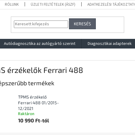
RÓLUNK
ÜZLETI FELTÉTELEK (ÁSZF)
ADATKEZELÉSI TÁJÉKOZTAT
KERESÉS
Autódiagnosztika az autógyártó szerint
Diagnosztikai adapterek
S érzékelők Ferrari 488
épszerűbb termékek
TPMS érzékelő
Ferrari 488 01/2015-
12/2021
Raktáron
10 990 Ft-tól