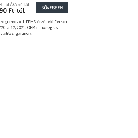
Ft-tól ÁFA nélkül
BŐVEBBEN
90 Ft-tól
programozott TPMS érzékelő Ferrari
/2015-12/2021. OEM minőség és
ibilitási garancia.
L
i
s
t
a
i
r
á
n
y
í
t
á
s
e
l