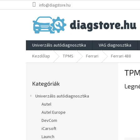
Ugrás
info@diagstore.hu
a
fő
tartalomhoz
Univerzális autódiagnosztika
VAG diagnosztika
Kezdőlap
TPMS
Ferrari
Ferrari 488
O
TPM
l
Kategóriák
d
Kategóriák
átugrása
Legn
a
l
Univerzális autódiagnosztika
s
Autel
ó
Autel Europe
p
a
DevCom
n
iCarsoft
e
Launch