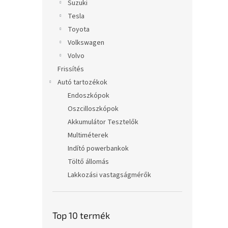
Suzuki
Tesla
Toyota
Volkswagen
Volvo
Frissítés
Autó tartozékok
Endoszkópok
Oszcilloszkópok
Akkumulátor Tesztelők
Multiméterek
Indító powerbankok
Töltő állomás
Lakkozási vastagságmérők
Top 10 termék