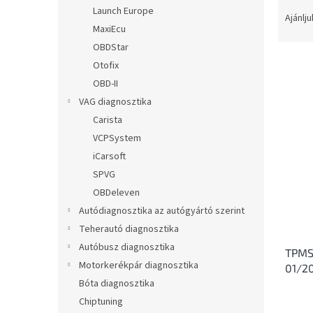
T
l
Launch Europe
e
Ajánlju
MaxiEcu
r
m
OBDStar
é
Otofix
k
OBD-II
e
T
VAG diagnosztika
k
e
Carista
r
r
VCPSystem
e
m
n
iCarsoft
é
d
SPVG
k
e
e
OBDeleven
z
k
Autódiagnosztika az autógyártó szerint
é
l
Teherautó diagnosztika
s
i
e
Autóbusz diagnosztika
TPMS 
s
Motorkerékpár diagnosztika
01/2
t
Bóta diagnosztika
á
j
Chiptuning