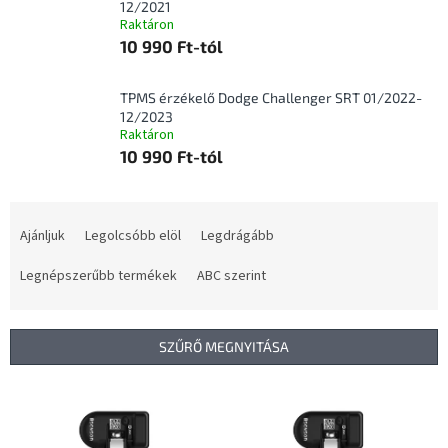
12/2021
Raktáron
10 990 Ft-tól
TPMS érzékelő Dodge Challenger SRT 01/2022-
12/2023
Raktáron
10 990 Ft-tól
T
e
Ajánljuk
Legolcsóbb elöl
Legdrágább
r
m
Legnépszerűbb termékek
ABC szerint
é
k
e
SZŰRŐ MEGNYITÁSA
k
r
T
e
e
n
r