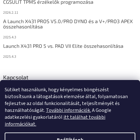
CGSULIT TPMS érzékelők programozása
2026.2.11
A Launch X431 PROS V5.0/PRO DYNO és a V+/PRO3 APEX
összehasonlítása
2025.4.3
Launch X431 PRO 5 vs. PAD VII Elite összehasonlítása
2025.4.3
Kapcsolat
Sütiket használunk, hogy kényelmes böngészést
info
@
diagstore.hu
biztosítsunk a látogatások elemzése által, folyamatosan
fejlesztve az oldal funkcionalitását, teljesítményét és
használhatóságát.
További információk.
A Google
adatkezelési gyakorlatáról
itt találhat további
információkat.
Shoptet készítette