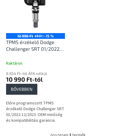
akár:
12 990 Ft
–15 %
TPMS érzékelő Dodge
Challenger SRT 01/2022-
12/2023
Raktáron
8 654 Ft-tól ÁFA nélkül
10 990 Ft-tól
BŐVEBBEN
Előre programozott TPMS
érzékelő Dodge Challenger SRT
01/2022-12/2023. OEM minőség
és kompatibilitási garancia.
összesen
3
termék