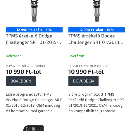
d
m
e
é
z
k
é
e
s
k
akár:
akár:
12 990 Ft
–15 %
12 990 Ft
–15 %
e
l
TPMS érzékelő Dodge
TPMS érzékelő Dodge
i
Challenger SRT 01/2015-
Challenger SRT 01/2018-
s
12/2017
12/2021
t
Raktáron
Raktáron
á
8 654 Ft-tól ÁFA nélkül
8 654 Ft-tól ÁFA nélkül
j
10 990 Ft-tól
10 990 Ft-tól
a
BŐVEBBEN
BŐVEBBEN
Előre programozott TPMS
Előre programozott TPMS
érzékelő Dodge Challenger SRT
érzékelő Dodge Challenger SRT
01/2015-12/2017. OEM minőség
01/2018-12/2021. OEM minőség
és kompatibilitási garancia.
és kompatibilitási garancia.